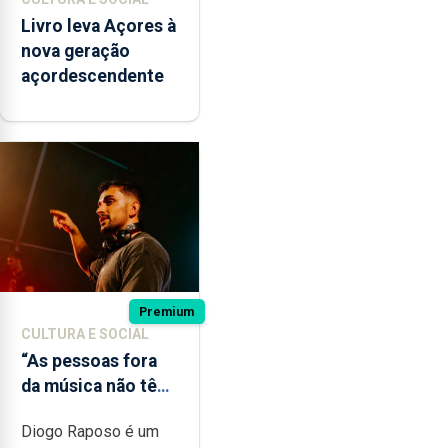
Livro leva Açores à
nova geração
açordescendente
Premium
CULTURA E SOCIAL
“As pessoas fora
da música não têm
a noção do quão
Diogo Raposo é um
difícil é produzir