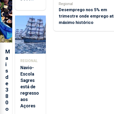
Regional
abre esta
Desemprego nos 5% em
quinta-
trimestre onde emprego at
feira nova
máximo histórico
loja em
São
Sebastião
e cria 30
postos de
M
trabalho
a
REGIONAL
i
Navio-
s
Escola
d
Sagres
e
está de
3
regresso
8
aos
0
Açores
o