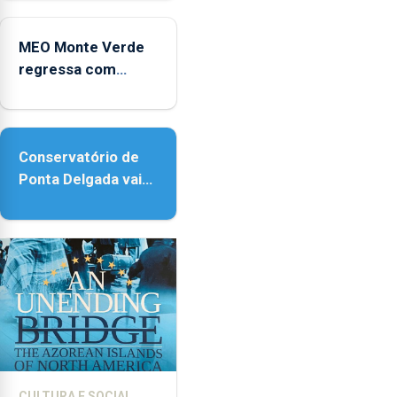
2025
Micaelense
MEO Monte Verde
regressa com
reforço da
acessibilidade
Conservatório de
Ponta Delgada vai
contar com novos
instrumentos
CULTURA E SOCIAL