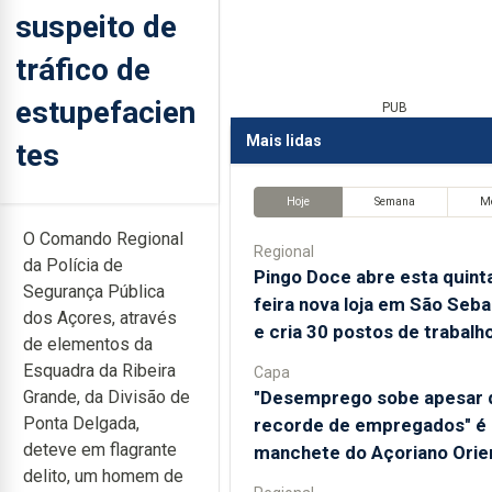
suspeito de
tráfico de
estupefacien
PUB
Mais lidas
tes
Hoje
Semana
M
O Comando Regional
Regional
da Polícia de
Pingo Doce abre esta quint
Segurança Pública
feira nova loja em São Seba
dos Açores, através
e cria 30 postos de trabalh
de elementos da
Esquadra da Ribeira
Capa
"Desemprego sobe apesar 
Grande, da Divisão de
Ponta Delgada,
recorde de empregados" é 
deteve em flagrante
manchete do Açoriano Orie
delito, um homem de