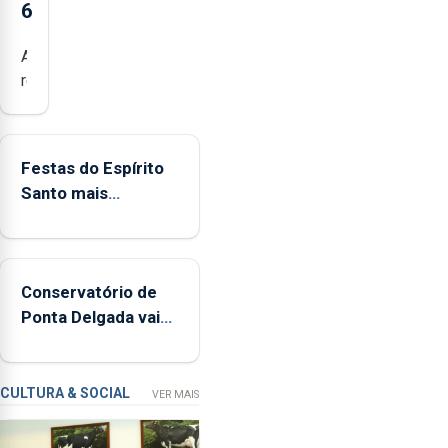
6
Açores
registaram
mais
de
380
Festas do Espírito
ocorrências
Santo mais
e
ecológicas
mais
de
160
Conservatório de
inspeções
Ponta Delgada vai
relacionadas
contar com novos
com
instrumentos
a
apanha
CULTURA & SOCIAL
VER MAIS
ilegal
de