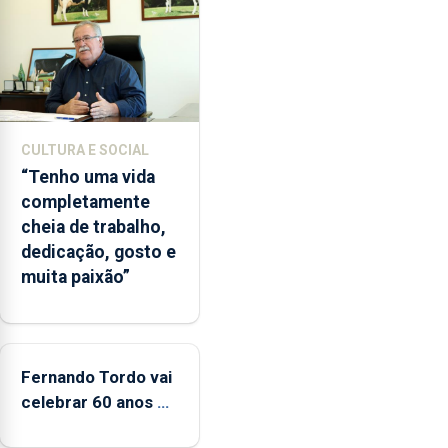
lapas
entre
2022
e
2026.
A
CULTURA E SOCIAL
ilha
“Tenho uma vida
das
completamente
Flores
cheia de trabalho,
apresenta
dedicação, gosto e
um
muita paixão”
“decréscimo
significativo”
da
CPUE
entre
Fernando Tordo vai
2022
celebrar 60 anos de
e
carreira no Coliseu