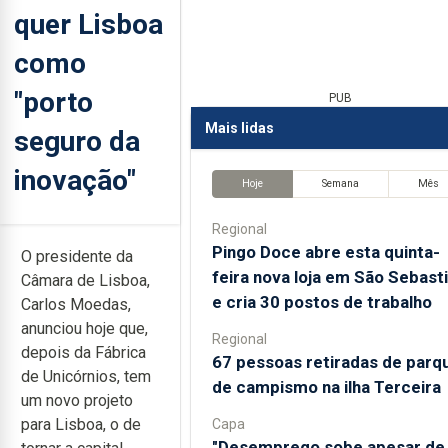
quer Lisboa
como
"porto
PUB
Mais lidas
seguro da
inovação"
Hoje
Semana
Mês
Regional
Pingo Doce abre esta quinta-
O presidente da
feira nova loja em São Sebast
Câmara de Lisboa,
e cria 30 postos de trabalho
Carlos Moedas,
anunciou hoje que,
Regional
depois da Fábrica
67 pessoas retiradas de parq
de Unicórnios, tem
de campismo na ilha Terceira
um novo projeto
para Lisboa, o de
Capa
"Desemprego sobe apesar de