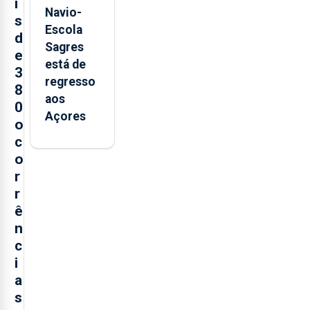
i
Navio-
s
Escola
d
Sagres
e
está de
3
regresso
8
aos
0
Açores
o
c
o
r
r
ê
n
c
i
a
s