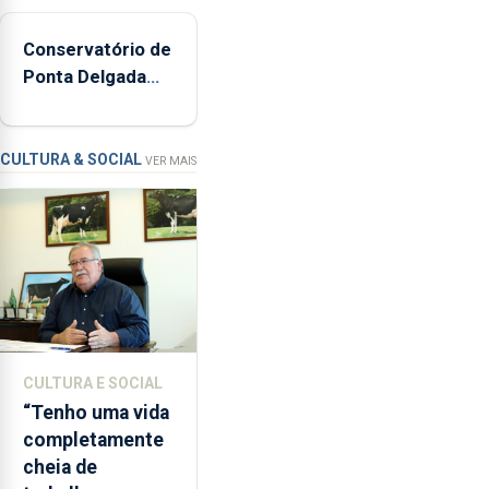
de
160
Conservatório de
inspeções
Ponta Delgada
relacionadas
vai contar com
com
novos
a
instrumentos
apanha
CULTURA & SOCIAL
VER MAIS
ilegal
de
lapas
entre
2022
e
2026.
A
CULTURA E SOCIAL
ilha
“Tenho uma vida
das
completamente
Flores
cheia de
apresenta