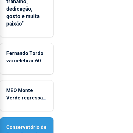
trabalho,
um
dedicação,
“decréscimo
gosto e muita
significativo”
paixão”
da
CPUE
entre
2022
e
Fernando Tordo
2025
vai celebrar 60
anos de carreira
no Coliseu
Micaelense
MEO Monte
Verde regressa
com reforço da
acessibilidade
Conservatório de