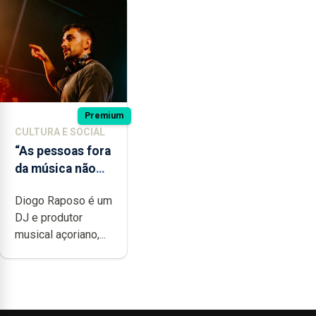
Premium
CULTURA E SOCIAL
“As pessoas fora
da música não
têm a noção do
Diogo Raposo é um
quão difícil é
DJ e produtor
produzir uma
musical açoriano,...
música”