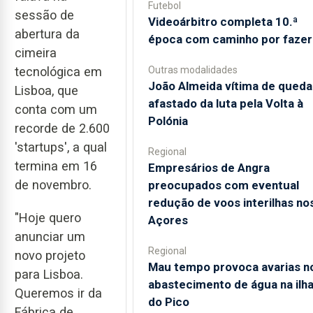
Futebol
sessão de
Videoárbitro completa 10.ª
abertura da
época com caminho por fazer
cimeira
Outras modalidades
tecnológica em
João Almeida vítima de queda
Lisboa, que
afastado da luta pela Volta à
conta com um
Polónia
recorde de 2.600
'startups', a qual
Regional
termina em 16
Empresários de Angra
de novembro.
preocupados com eventual
redução de voos interilhas no
"Hoje quero
Açores
anunciar um
Regional
novo projeto
Mau tempo provoca avarias n
para Lisboa.
abastecimento de água na ilh
Queremos ir da
do Pico
Fábrica de