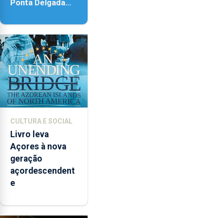
Ponta Delgada
vai contar com
novos
instrumentos
CULTURA E SOCIAL
Livro leva
Açores à nova
geração
açordescendent
e