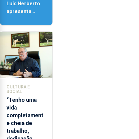
Luís Herberto
apresenta
‘Lugares da
Paisagem’
CULTURA E
SOCIAL
“Tenho uma
vida
completament
e cheia de
trabalho,
dedicação,