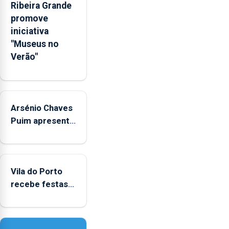
e
Ribeira Grande
sociais
promove
junto
iniciativa
das
"Museus no
crianças
Verão"
Arsénio Chaves
Puim apresenta
obras na
Biblioteca de
Vila do Porto
Vila do Porto
recebe festas
em honra de
Nossa Senhora
da Assunção