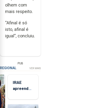
olhem com
mais respeito.
“Afinal é só
isto, afinal é
igual”, concluiu.
PUB
REGIONAL
VER MAIS
IRAE
apreendeu
mais de 32
toneladas
de