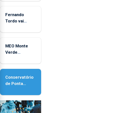
2025
Fernando
Tordo vai
celebrar 60
anos de
carreira no
MEO Monte
Coliseu
Verde
Micaelense
regressa com
reforço da
acessibilidade
Conservatório
de Ponta
Delgada vai
contar com
novos
instrumentos