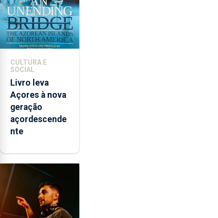
CULTURA E
SOCIAL
Livro leva
Açores à nova
geração
açordescende
nte