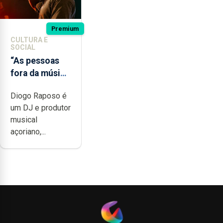
Premium
CULTURA E
SOCIAL
“As pessoas
fora da música
não têm a
Diogo Raposo é
noção do quão
um DJ e produtor
difícil é
musical
produzir uma
açoriano,...
música”