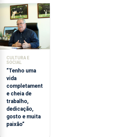
de
lapas
entre
2022
e
2026.
A
ilha
CULTURA E
das
SOCIAL
Flores
“Tenho uma
apresenta
vida
um
completament
“decréscimo
e cheia de
significativo”
trabalho,
da
dedicação,
CPUE
gosto e muita
entre
paixão”
2022
e