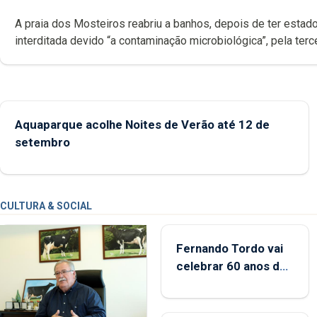
A praia dos Mosteiros reabriu a banhos, depois de ter estado
interditada devido “a contaminação microbiológica”, pela terceira vez
desde o início da época balnear
Aquaparque acolhe Noites de Verão até 12 de
setembro
CULTURA & SOCIAL
Fernando Tordo vai
celebrar 60 anos de
carreira no Coliseu
Micaelense