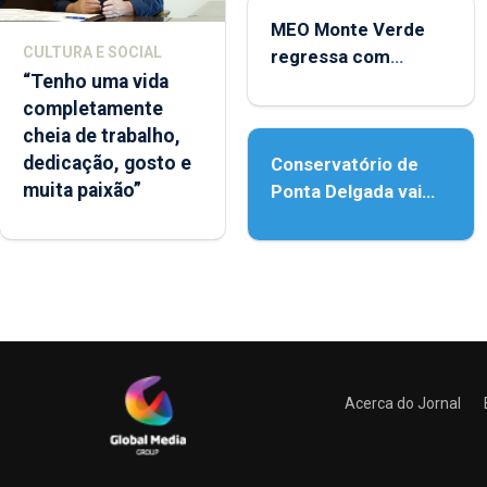
MEO Monte Verde
CULTURA E SOCIAL
regressa com
“Tenho uma vida
reforço da
completamente
acessibilidade
cheia de trabalho,
dedicação, gosto e
Conservatório de
muita paixão”
Ponta Delgada vai
contar com novos
instrumentos
Acerca do Jornal