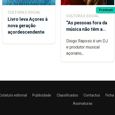
Premium
CULTURA E SOCIAL
CULTURA E SOCIAL
Livro leva Açores à
“As pessoas fora da
nova geração
música não têm a
açordescendente
noção do quão
Diogo Raposo é um DJ
difícil é produzir
e produtor musical
uma música”
açoriano,...
Estatuto editorial
Publicidade
Classificados
Contactos
Ficha
Assinaturas