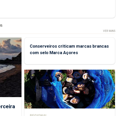
UB
VER MAIS
Conserveiros criticam marcas brancas
com selo Marca Açores
rceira
REGIONAL