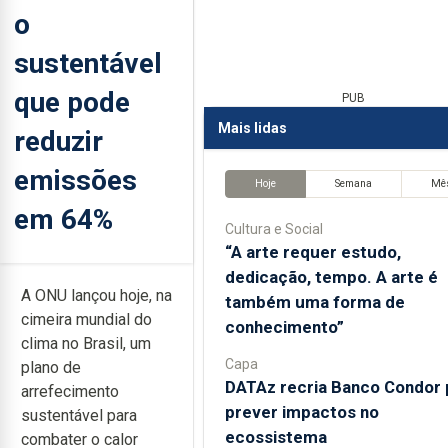
o
sustentável
que pode
PUB
Mais lidas
reduzir
emissões
Hoje
Semana
Mê
em 64%
Cultura e Social
“A arte requer estudo,
dedicação, tempo. A arte é
A ONU lançou hoje, na
também uma forma de
cimeira mundial do
conhecimento”
clima no Brasil, um
Capa
plano de
DATAz recria Banco Condor 
arrefecimento
prever impactos no
sustentável para
ecossistema
combater o calor