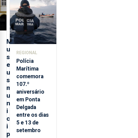
sobre
evolução
turística
M
u
REGIONAL
s
Polícia
e
Marítima
u
comemora
s
107.º
m
aniversário
u
em Ponta
n
Delgada
i
entre os dias
c
5 e 13 de
i
setembro
p