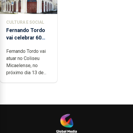
CULTURA E SOCIAL
Fernando Tordo
vai celebrar 60
anos de carreira
Fernando Tordo vai
no Coliseu
atuar no Coliseu
Micaelense
Micaelense, no
próximo dia 13 de...