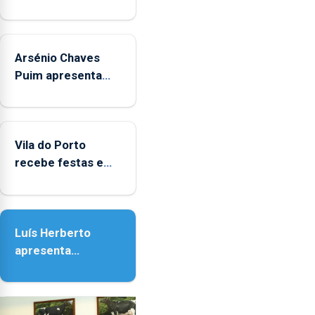
Museus
aos
sábados
Arsénio Chaves
durante
o
Puim apresenta
mês
obras na Biblioteca
de
de Vila do Porto
agosto,
entre
Vila do Porto
as
recebe festas em
14h00
honra de Nossa
e
Senhora da
as
Assunção
18h00.
Luís Herberto
apresenta
‘Lugares da
Paisagem’