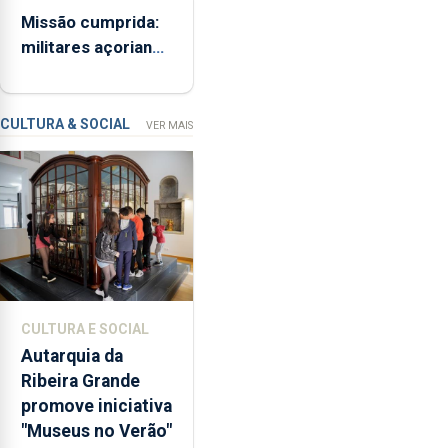
a
Missão cumprida:
ME
iniciativa
militares açorianos
“Museus
regressam após
no
missão na Roménia
Verão”,
que
CULTURA & SOCIAL
VER MAIS
garante
a
abertura
dos
museus
e
núcleos
museológicos
CULTURA E SOCIAL
integrados
Autarquia da
na
Ribeira Grande
Rede
promove iniciativa
Municipal
"Museus no Verão"
de