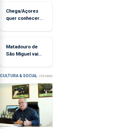
sopro,
Chega/Açores
uma
quer conhecer
harpa,
medidas para
tímpanos
controlar a dívida
e
pública regional
estrados,
Matadouro de
permitindo
São Miguel vai
reforçar
ser alvo de
as
requalificação
condições
de
CULTURA & SOCIAL
VER MAIS
ensino
da
instituição