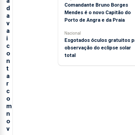
a
Comandante Bruno Borges
d
Mendes é o novo Capitão do
a
Porto de Angra e da Praia
v
a
Nacional
i
Esgotados óculos gratuitos p
c
observação do eclipse solar
o
total
n
t
a
r
c
o
m
n
o
v