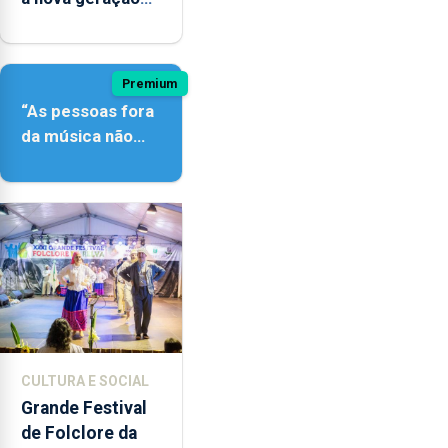
açordescendente
Premium
“As pessoas fora
da música não
têm a noção do
quão difícil é
produzir uma
música”
CULTURA E SOCIAL
Grande Festival
de Folclore da