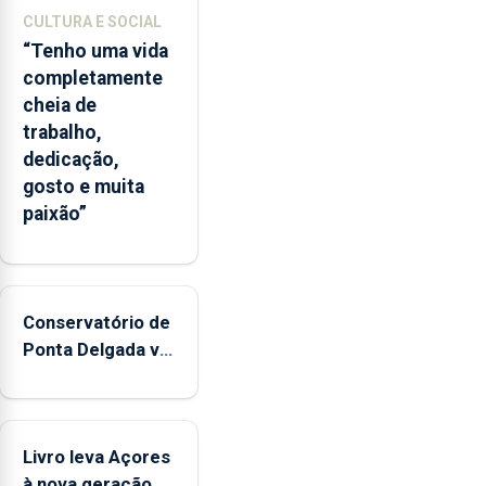
CULTURA E SOCIAL
“Tenho uma vida
completamente
cheia de
trabalho,
dedicação,
gosto e muita
paixão”
Conservatório de
Ponta Delgada vai
contar com
novos
instrumentos
Livro leva Açores
à nova geração