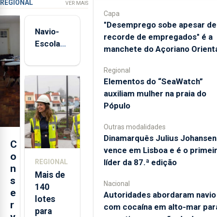
REGIONAL
VER MAIS
Capa
"Desemprego sobe apesar de
Navio-
recorde de empregados" é a
Escola
manchete do Açoriano Orient
Sagres
está de
Regional
regresso
​Elementos do “SeaWatch”
aos
auxiliam mulher na praia do
Açores
Pópulo
Outras modalidades
Dinamarquês Julius Johansen
C
vence em Lisboa e é o primei
o
líder da 87.ª edição
REGIONAL
n
Mais de
s
Nacional
140
e
Autoridades abordaram navio
lotes
r
com cocaína em alto-mar par
para