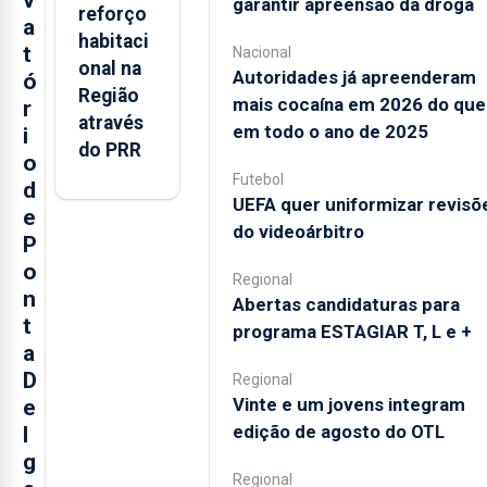
v
garantir apreensão da droga
reforço
a
habitaci
t
Nacional
onal na
Autoridades já apreenderam
ó
Região
mais cocaína em 2026 do que
r
através
em todo o ano de 2025
i
do PRR
o
Futebol
d
UEFA quer uniformizar revisõ
e
do videoárbitro
P
o
Regional
n
Abertas candidaturas para
t
programa ESTAGIAR T, L e +
a
D
Regional
Vinte e um jovens integram
e
edição de agosto do OTL
l
g
Regional