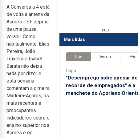
A Conversa a 4 está
de volta à antena da
Açores-TSF depois
de uma pausa
PUB
veranil. Como
Mais lidas
habitualmente, Elias
Pereira, João
Hoje
Semana
Mês
Teixeira e Isabel
Barata não deixa
Capa
nada por dizer e
"Desemprego sobe apesar de
esta semana
recorde de empregados" é a
comentam a cimeira
manchete do Açoriano Orient
Madeira-Açores, os
mais recentes e
preocupantes
indicadores sobre o
ensino superior nos
Açores e os