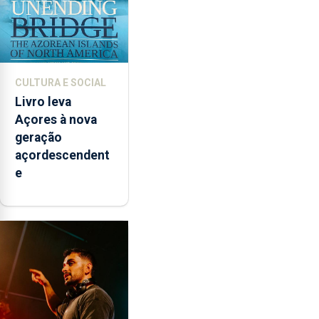
CULTURA E SOCIAL
Livro leva
Açores à nova
geração
açordescendent
e