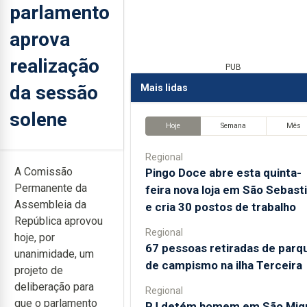
parlamento
aprova
realização
PUB
da sessão
Mais lidas
solene
Hoje
Semana
Mês
Regional
A Comissão
Pingo Doce abre esta quinta-
Permanente da
feira nova loja em São Sebast
Assembleia da
e cria 30 postos de trabalho
República aprovou
Regional
hoje, por
67 pessoas retiradas de parq
unanimidade, um
de campismo na ilha Terceira
projeto de
deliberação para
Regional
que o parlamento
PJ detém homem em São Mig