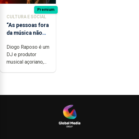
Premium
CULTURA E SOCIAL
“As pessoas fora
da música não
têm a noção do
Diogo Raposo é um
quão difícil é
DJ e produtor
produzir uma
musical açoriano,...
música”