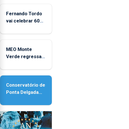
2022
e
Fernando Tordo
2025
vai celebrar 60
anos de carreira
no Coliseu
Micaelense
MEO Monte
Verde regressa
com reforço da
acessibilidade
Conservatório de
Ponta Delgada
vai contar com
novos
instrumentos