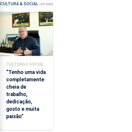
instrumentos
apanha
CULTURA & SOCIAL
VER MAIS
ilegal
de
lapas
entre
2022
e
2026.
A
CULTURA E SOCIAL
ilha
“Tenho uma vida
das
completamente
Flores
cheia de
apresenta
trabalho,
um
dedicação,
“decréscimo
gosto e muita
significativo”
paixão”
da
CPUE
entre