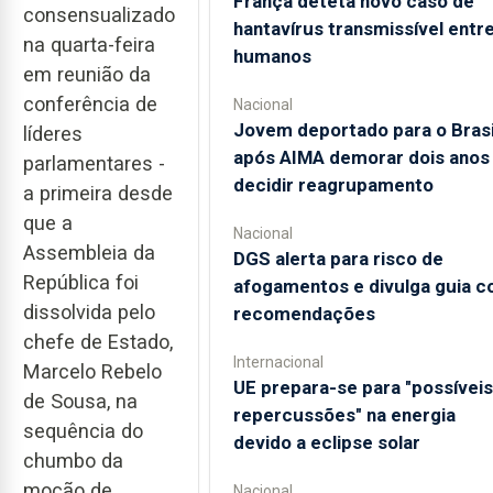
França deteta novo caso de
consensualizado
hantavírus transmissível entr
na quarta-feira
humanos
em reunião da
conferência de
Nacional
Jovem deportado para o Brasi
líderes
após AIMA demorar dois anos
parlamentares -
decidir reagrupamento
a primeira desde
que a
Nacional
Assembleia da
DGS alerta para risco de
República foi
afogamentos e divulga guia 
dissolvida pelo
recomendações
chefe de Estado,
Internacional
Marcelo Rebelo
UE prepara-se para "possíveis
de Sousa, na
repercussões" na energia
sequência do
devido a eclipse solar
chumbo da
moção de
Nacional