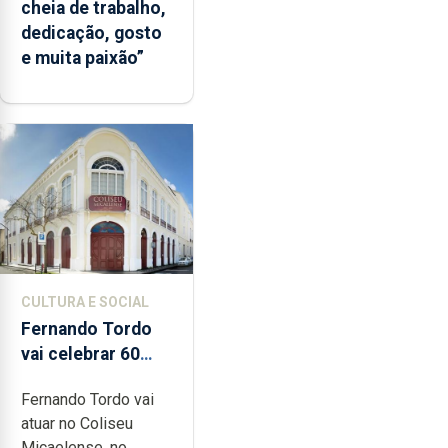
cheia de trabalho,
dedicação, gosto
e muita paixão”
CULTURA E SOCIAL
Fernando Tordo
vai celebrar 60
anos de carreira
Fernando Tordo vai
no Coliseu
atuar no Coliseu
Micaelense
Micaelense, no