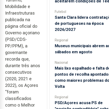
aceitarem condições de Te
Mobilidade e
Futebol
Infraestruturas
Santa Clara lidera contrata
publicada na
de portugueses na época
página oficial do
2026/2027
Governo açoriano
(PSD/CDS-
Regional
PP/PPM), a
Museus municipais abrem a
sábados em agosto
governante
recorda que,
Nacional
durante três anos
Mais lixo espalhado e falta d
consecutivos
pontos de recolha apontado
(2020, 2021 e
como maiores problemas d
2022), os Açores
Volta
“foram
Regional
classificados
PSD/Açores acusa PS de
como o Melhor
"posição contraditória" sobr