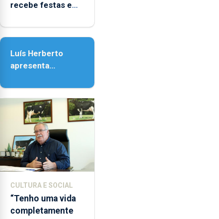
as
recebe festas em
14h00
honra de Nossa
e
Senhora da
as
Assunção
18h00.
Luís Herberto
apresenta
‘Lugares da
Paisagem’
CULTURA E SOCIAL
“Tenho uma vida
completamente