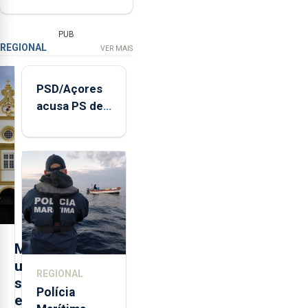
PUB
REGIONAL
VER MAIS
PSD/Açores
acusa PS de
"posição
contraditória"
sobre
evolução
turística
M
u
REGIONAL
s
Polícia
e