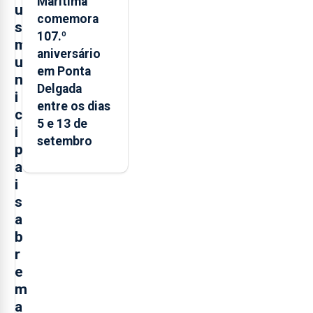
Marítima
u
comemora
s
107.º
m
aniversário
u
em Ponta
n
Delgada
i
entre os dias
c
5 e 13 de
i
setembro
p
a
i
s
a
b
r
e
m
a