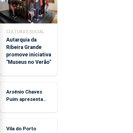
museus
e
núcleos
museológicos
CULTURA E SOCIAL
integrados
Autarquia da
na
Ribeira Grande
Rede
promove iniciativa
Municipal
"Museus no Verão"
de
Museus
aos
sábados
Arsénio Chaves
durante
o
Puim apresenta
mês
obras na Biblioteca
de
de Vila do Porto
agosto,
entre
Vila do Porto