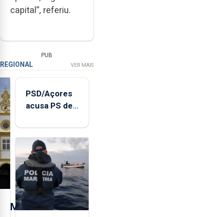
capital”, referiu.
PUB
REGIONAL
VER MAIS
PSD/Açores
acusa PS de
"posição
contraditória"
sobre
evolução
turística
M