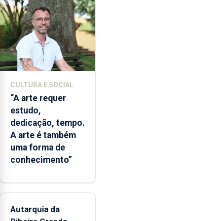
a
abertura
dos
museus
e
núcleos
museológicos
CULTURA E SOCIAL
integrados
“A arte requer
na
estudo,
Rede
dedicação, tempo.
Municipal
A arte é também
de
uma forma de
Museus
conhecimento”
aos
sábados
durante
o
mês
Autarquia da
de