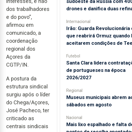
interesses, e não
sudoeste da Rússia com 40
drones e danifica duas refin
dos trabalhadores
e do povo”,
Internacional
afirmou em
Irão: Guarda Revolucionária 
comunicado, a
que reabrirá Ormuz quando
coordenação
aceitarem condições de Te
regional dos
Futebol
Açores da
Santa Clara lidera contrata
CGTP/IN.
de portugueses na época
2026/2027
A postura da
estrutura sindical
Regional
surgiu após o líder
Museus municipais abrem a
do Chega/Açores,
sábados em agosto
José Pacheco, ter
criticado as
Nacional
Mais lixo espalhado e falta d
centrais sindicais
pontos de recolha apontado