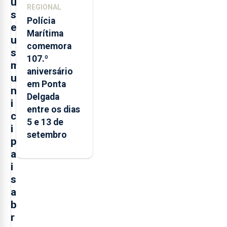
u
REGIONAL
s
Polícia
e
Marítima
u
comemora
s
107.º
m
aniversário
u
em Ponta
n
Delgada
i
entre os dias
c
5 e 13 de
i
setembro
p
a
i
s
a
b
r