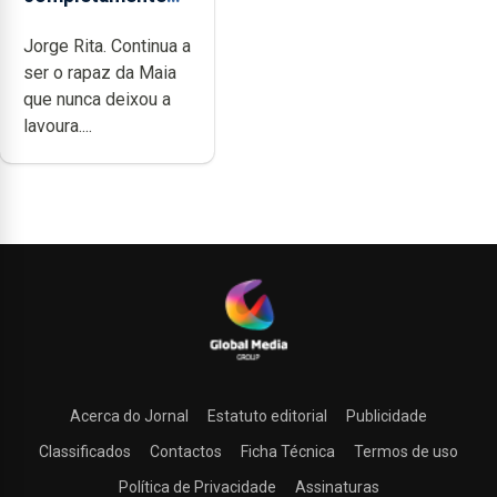
cheia de trabalho,
Jorge Rita. Continua a
dedicação, gosto
ser o rapaz da Maia
e muita paixão”
que nunca deixou a
lavoura....
Acerca do Jornal
Estatuto editorial
Publicidade
Classificados
Contactos
Ficha Técnica
Termos de uso
Política de Privacidade
Assinaturas