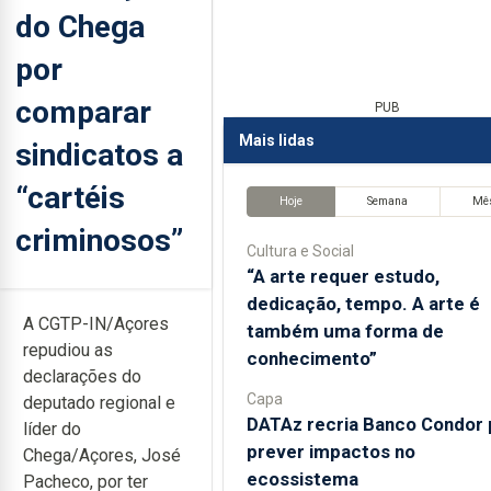
do Chega
por
comparar
PUB
Mais lidas
sindicatos a
“cartéis
Hoje
Semana
Mê
criminosos”
Cultura e Social
“A arte requer estudo,
dedicação, tempo. A arte é
A CGTP-IN/Açores
também uma forma de
repudiou as
conhecimento”
declarações do
Capa
deputado regional e
DATAz recria Banco Condor 
líder do
prever impactos no
Chega/Açores, José
ecossistema
Pacheco, por ter