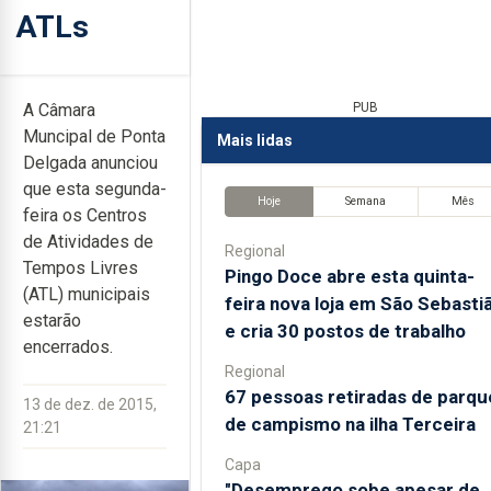
ATLs
A Câmara
PUB
Muncipal de Ponta
Mais lidas
Delgada anunciou
que esta segunda-
Hoje
Semana
Mês
feira os Centros
de Atividades de
Regional
Tempos Livres
Pingo Doce abre esta quinta-
(ATL) municipais
feira nova loja em São Sebasti
estarão
e cria 30 postos de trabalho
encerrados.
Regional
67 pessoas retiradas de parqu
13 de dez. de 2015,
de campismo na ilha Terceira
21:21
Capa
"Desemprego sobe apesar de