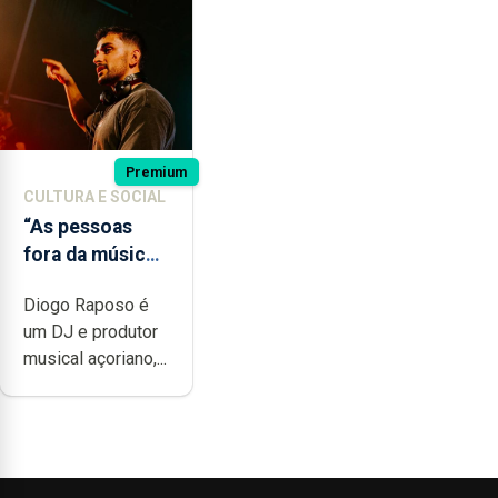
Premium
CULTURA E SOCIAL
“As pessoas
fora da música
não têm a
Diogo Raposo é
noção do quão
um DJ e produtor
difícil é
musical açoriano,...
produzir uma
música”