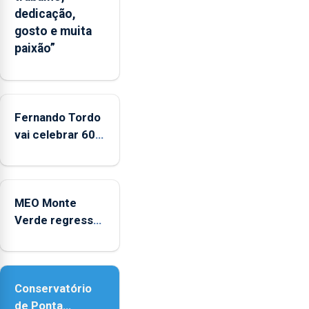
significativo”
dedicação,
da
gosto e muita
CPUE
paixão”
entre
2022
e
2025
Fernando Tordo
vai celebrar 60
anos de carreira
no Coliseu
Micaelense
MEO Monte
Verde regressa
com reforço da
acessibilidade
Conservatório
de Ponta