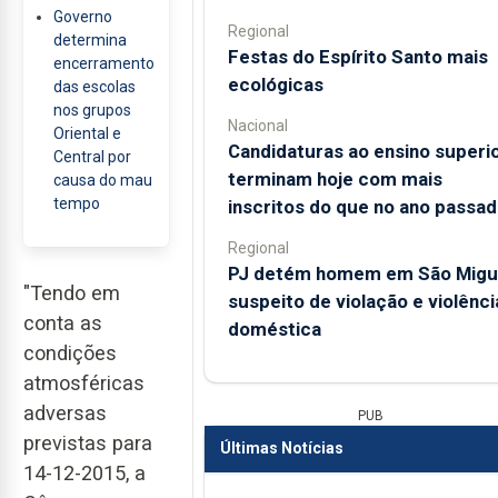
Governo
Regional
determina
Festas do Espírito Santo mais
encerramento
ecológicas
das escolas
nos grupos
Nacional
Oriental e
Candidaturas ao ensino superi
Central por
terminam hoje com mais
causa do mau
tempo
inscritos do que no ano passa
Regional
PJ detém homem em São Migu
"Tendo em
suspeito de violação e violênci
conta as
doméstica
condições
atmosféricas
adversas
PUB
previstas para
Últimas Notícias
14-12-2015, a