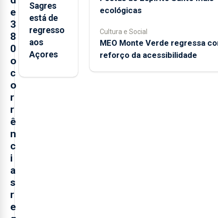
Sagres
ecológicas
e
está de
3
regresso
Cultura e Social
8
aos
MEO Monte Verde regressa c
0
Açores
reforço da acessibilidade
o
c
o
r
r
ê
n
c
i
a
s
r
e