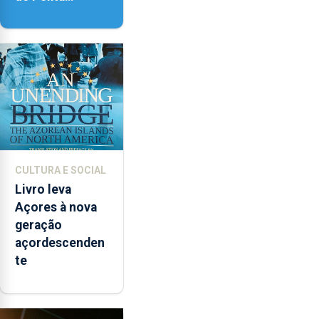
Delgada vai
contar com
novos
instrumentos
CULTURA E SOCIAL
Livro leva
Açores à nova
geração
açordescenden
te