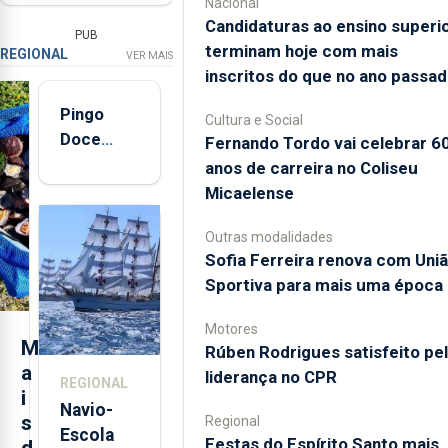
Nacional
Candidaturas ao ensino superi
PUB
terminam hoje com mais
REGIONAL
VER MAIS
inscritos do que no ano passa
Pingo
Cultura e Social
Doce
Fernando Tordo vai celebrar 6
abre esta
anos de carreira no Coliseu
quinta-
Micaelense
feira nova
Outras modalidades
loja em
Sofia Ferreira renova com Uni
São
Sportiva para mais uma época
Sebastião
e cria 30
Motores
postos de
M
Rúben Rodrigues satisfeito pe
trabalho
a
liderança no CPR
REGIONAL
i
Navio-
s
Regional
Escola
Festas do Espírito Santo mais
d