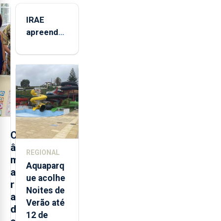
IRAE
apreendeu
mais de 32
toneladas
de
alimentos
entre
2021 e
2025 nos
Açores
C
â
REGIONAL
m
Aquaparq
a
ue acolhe
r
Noites de
a
Verão até
d
12 de