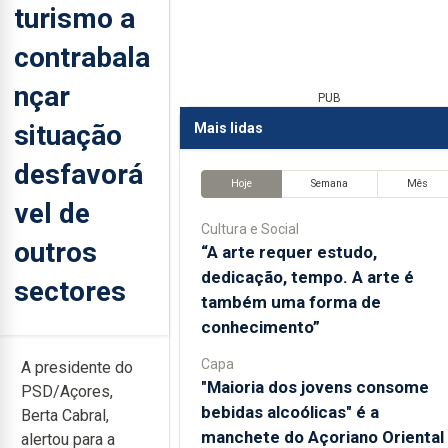
turismo a
contrabala
nçar
PUB
situação
Mais lidas
desfavorá
Hoje
Semana
Mês
vel de
Cultura e Social
outros
“A arte requer estudo,
dedicação, tempo. A arte é
sectores
também uma forma de
conhecimento”
Capa
A presidente do
"Maioria dos jovens consome
PSD/Açores,
bebidas alcoólicas" é a
Berta Cabral,
manchete do Açoriano Oriental
alertou para a