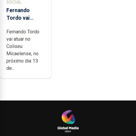
SOCIAL
Fernando
Tordo vai
celebrar 60
Fernando Tordo
anos de
vai atuar no
carreira no
Coliseu
Coliseu
Micaelense, no
Micaelense
próximo dia 13
de...