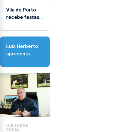
Vila do Porto
Vila do Porto
recebe festas
em honra de
Nossa Senhora
da Assunção
Luís Herberto
apresenta
‘Lugares da
Paisagem’
CULTURA E
SOCIAL