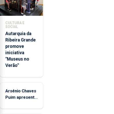
da
promoção
de
competências
CULTURA E
pessoais,
SOCIAL
emocionais
Autarquia da
e
Ribeira Grande
sociais
promove
junto
iniciativa
das
"Museus no
crianças
Verão"
Arsénio Chaves
Puim apresenta
obras na
Biblioteca de