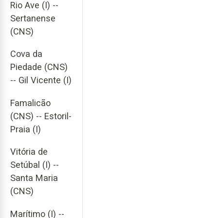
Rio Ave (I) --
Sertanense
(CNS)
Cova da
Piedade (CNS)
-- Gil Vicente (I)
Famalicão
(CNS) -- Estoril-
Praia (I)
Vitória de
Setúbal (I) --
Santa Maria
(CNS)
Marítimo (I) --