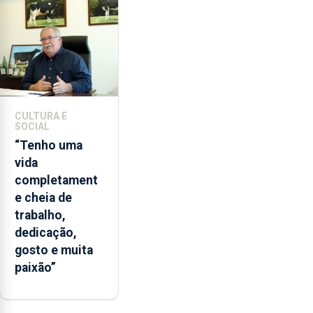
CULTURA E
SOCIAL
“Tenho uma
vida
completament
e cheia de
trabalho,
dedicação,
gosto e muita
paixão”