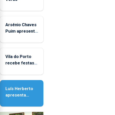
Arsénio Chaves
Puim apresenta
obras na
Biblioteca de
Vila do Porto
Vila do Porto
recebe festas
em honra de
Nossa Senhora
da Assunção
Luís Herberto
apresenta
‘Lugares da
Paisagem’