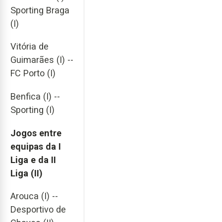
Sporting Braga
(I)
Vitória de
Guimarães (I) --
FC Porto (I)
Benfica (I) --
Sporting (I)
Jogos entre
equipas da I
Liga e da II
Liga (II)
Arouca (I) --
Desportivo de