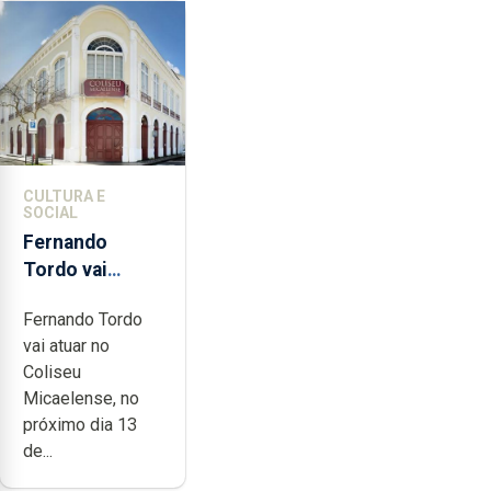
CULTURA E
SOCIAL
Fernando
Tordo vai
celebrar 60
Fernando Tordo
anos de
vai atuar no
carreira no
Coliseu
Coliseu
Micaelense, no
Micaelense
próximo dia 13
de...