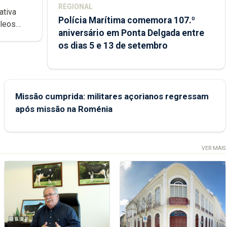
REGIONAL
ativa
Polícia Marítima comemora 107.º
cleos
aniversário em Ponta Delgada entre
 sábados
os dias 5 e 13 de setembro
Missão cumprida: militares açorianos regressam
após missão na Roménia
VER MAIS