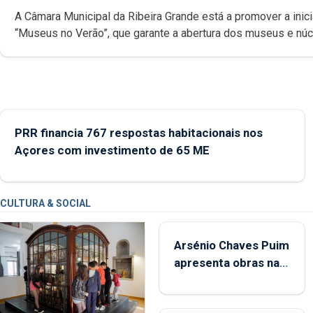
A Câmara Municipal da Ribeira Grande está a promover a inici
“Museus no Verão”, que garante a abertura dos museus e nú
museológicos integrados na Rede Municipal de Museus aos
durante o mês de agosto, entre as 14h00 e as 18h00.
PRR financia 767 respostas habitacionais nos
Açores com investimento de 65 ME
CULTURA & SOCIAL
Arsénio Chaves Puim
apresenta obras na
Biblioteca de Vila do
Porto