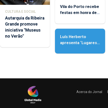
Vila do Porto recebe
CULTURA E SOCIAL
festas em honra de
Autarquia da Ribeira
Nossa Senhora da
Grande promove
Assunção
iniciativa "Museus
no Verão"
Luís Herberto
apresenta ‘Lugares
da Paisagem’
Acerca do Jornal