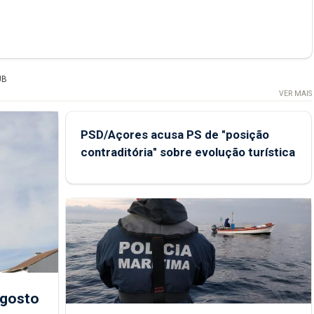
UB
VER MAIS
PSD/Açores acusa PS de "posição
contraditória" sobre evolução turística
agosto