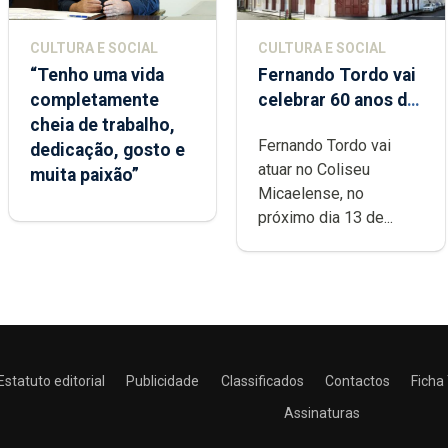
CULTURA E SOCIAL
CULTURA E SOCIAL
“Tenho uma vida
Fernando Tordo vai
completamente
celebrar 60 anos de
cheia de trabalho,
carreira no Coliseu
Fernando Tordo vai
dedicação, gosto e
Micaelense
atuar no Coliseu
muita paixão”
Micaelense, no
próximo dia 13 de...
Estatuto editorial
Publicidade
Classificados
Contactos
Ficha
Assinaturas