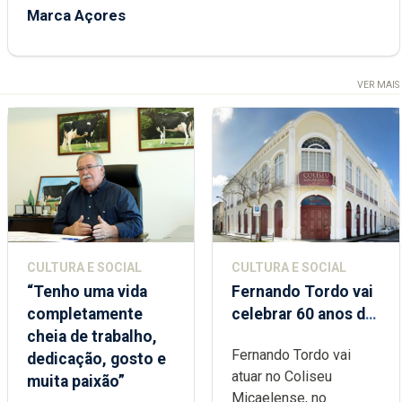
Marca Açores
VER MAIS
CULTURA E SOCIAL
CULTURA E SOCIAL
“Tenho uma vida
Fernando Tordo vai
completamente
celebrar 60 anos de
cheia de trabalho,
carreira no Coliseu
Fernando Tordo vai
dedicação, gosto e
Micaelense
atuar no Coliseu
muita paixão”
Micaelense, no