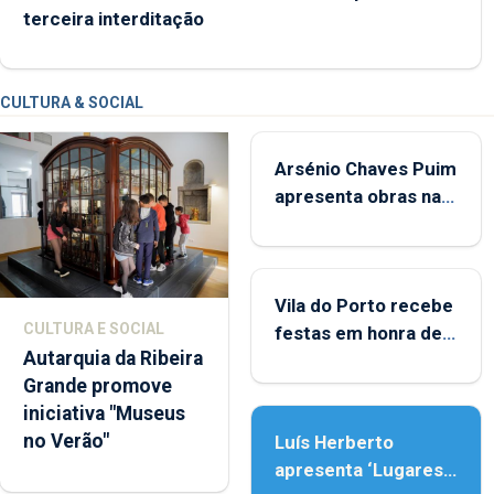
terceira interditação
CULTURA & SOCIAL
Arsénio Chaves Puim
apresenta obras na
Biblioteca de Vila do
Porto
Vila do Porto recebe
CULTURA E SOCIAL
festas em honra de
Autarquia da Ribeira
Nossa Senhora da
Grande promove
Assunção
iniciativa "Museus
no Verão"
Luís Herberto
apresenta ‘Lugares