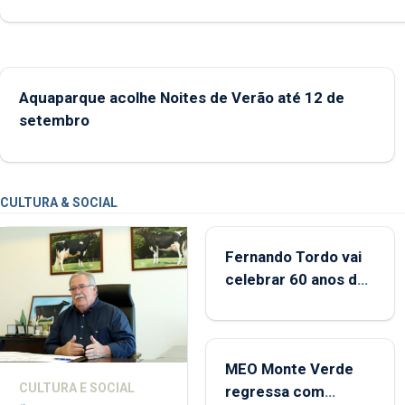
desde o início da época balnear
Aquaparque acolhe Noites de Verão até 12 de
setembro
CULTURA & SOCIAL
Fernando Tordo vai
celebrar 60 anos de
carreira no Coliseu
Micaelense
MEO Monte Verde
CULTURA E SOCIAL
regressa com