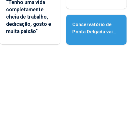
“Tenho uma vida
reforço da
completamente
acessibilidade
cheia de trabalho,
dedicação, gosto e
Conservatório de
muita paixão”
Ponta Delgada vai
contar com novos
instrumentos