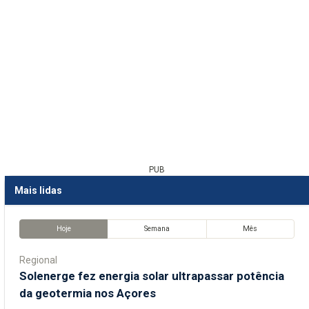
PUB
Mais lidas
Hoje
Semana
Mês
Regional
Solenerge fez energia solar ultrapassar potência
da geotermia nos Açores