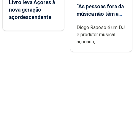
Livro leva Açores à
“As pessoas fora da
nova geração
música não têm a
açordescendente
noção do quão
Diogo Raposo é um DJ
difícil é produzir
e produtor musical
uma música”
açoriano,...