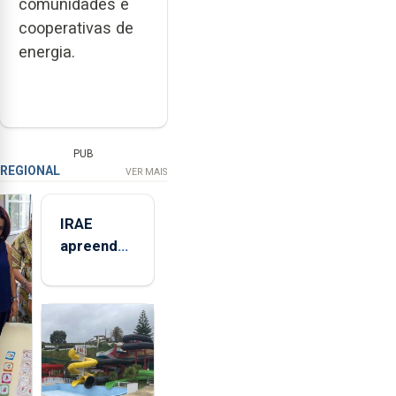
comunidades e
cooperativas de
energia.
PUB
REGIONAL
VER MAIS
IRAE
apreendeu
mais de 32
toneladas
de
alimentos
entre
2021 e