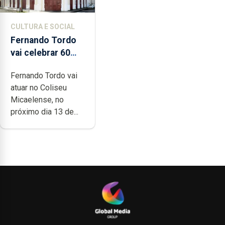
CULTURA E SOCIAL
Fernando Tordo
vai celebrar 60
anos de carreira
Fernando Tordo vai
no Coliseu
atuar no Coliseu
Micaelense
Micaelense, no
próximo dia 13 de...