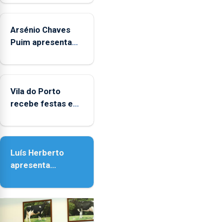
crianças
Arsénio Chaves
Puim apresenta
obras na
Biblioteca de Vila
do Porto
Vila do Porto
recebe festas em
honra de Nossa
Senhora da
Assunção
Luís Herberto
apresenta
‘Lugares da
Paisagem’