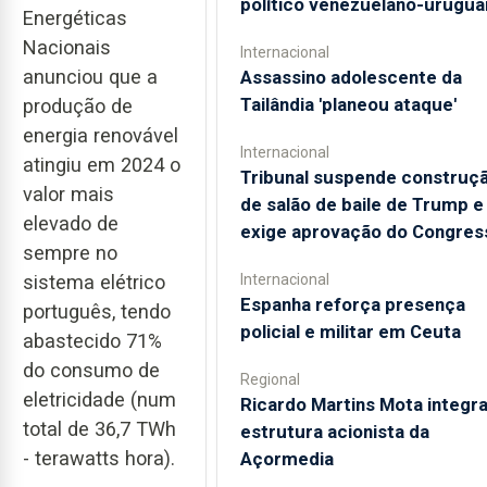
político venezuelano-urugua
Energéticas
Nacionais
Internacional
anunciou que a
Assassino adolescente da
Tailândia 'planeou ataque'
produção de
energia renovável
Internacional
atingiu em 2024 o
Tribunal suspende construç
valor mais
de salão de baile de Trump e
elevado de
exige aprovação do Congres
sempre no
sistema elétrico
Internacional
Espanha reforça presença
português, tendo
policial e militar em Ceuta
abastecido 71%
do consumo de
Regional
eletricidade (num
Ricardo Martins Mota integra
total de 36,7 TWh
estrutura acionista da
- terawatts hora).
Açormedia