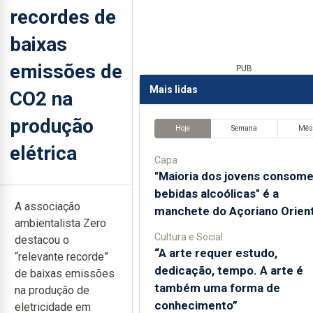
recordes de
baixas
emissões de
PUB
Mais lidas
CO2 na
produção
Hoje
Semana
Mê
elétrica
Capa
"Maioria dos jovens consom
bebidas alcoólicas" é a
A associação
manchete do Açoriano Orient
ambientalista Zero
Cultura e Social
destacou o
“A arte requer estudo,
“relevante recorde”
dedicação, tempo. A arte é
de baixas emissões
também uma forma de
na produção de
conhecimento”
eletricidade em