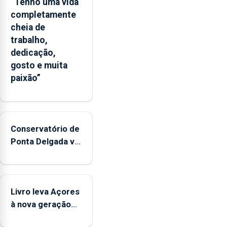
“Tenho uma vida
completamente
cheia de
trabalho,
dedicação,
gosto e muita
paixão”
Conservatório de
Ponta Delgada vai
contar com
novos
instrumentos
Livro leva Açores
à nova geração
açordescendente