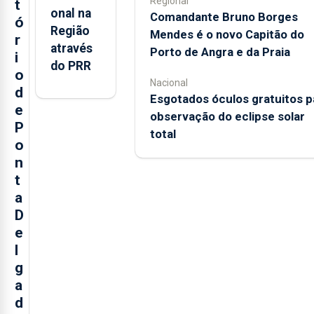
Regional
t
onal na
Comandante Bruno Borges
ó
Região
Mendes é o novo Capitão do
r
através
Porto de Angra e da Praia
i
do PRR
o
Nacional
d
Esgotados óculos gratuitos p
e
observação do eclipse solar
P
total
o
n
t
a
D
e
l
g
a
d