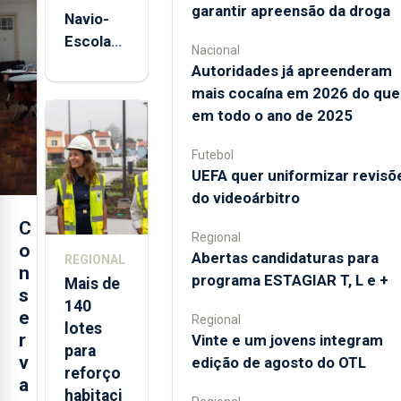
garantir apreensão da droga
Navio-
Escola
Nacional
Sagres
Autoridades já apreenderam
está de
mais cocaína em 2026 do que
regresso
em todo o ano de 2025
aos
Açores
Futebol
UEFA quer uniformizar revisõ
do videoárbitro
C
Regional
o
Abertas candidaturas para
REGIONAL
n
programa ESTAGIAR T, L e +
Mais de
s
140
e
Regional
lotes
r
Vinte e um jovens integram
para
v
edição de agosto do OTL
reforço
a
habitaci