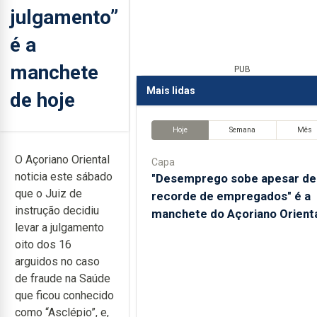
julgamento”
é a
manchete
PUB
Mais lidas
de hoje
Hoje
Semana
Mês
O Açoriano Oriental
Capa
noticia este sábado
"Desemprego sobe apesar de
que o Juiz de
recorde de empregados" é a
instrução decidiu
manchete do Açoriano Orient
levar a julgamento
oito dos 16
arguidos no caso
de fraude na Saúde
que ficou conhecido
como “Asclépio”, e,