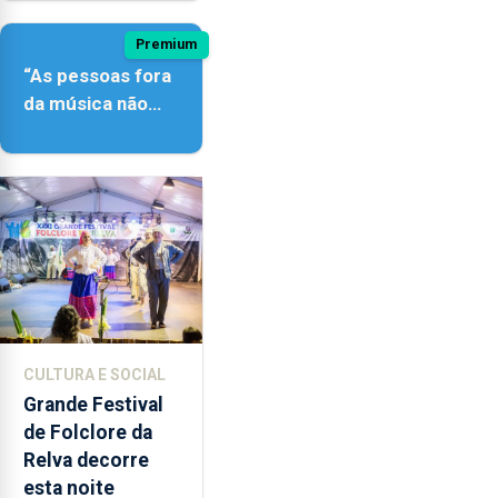
Premium
“As pessoas fora
da música não
têm a noção do
quão difícil é
produzir uma
música”
CULTURA E SOCIAL
Grande Festival
de Folclore da
Relva decorre
esta noite