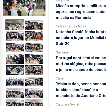
Regional
‹
›
Missão cumprida: militares
açorianos regressam após
missão na Roménia
Outras modalidades
Natacha Candé fecha hepta
no quinto lugar no Mundial 
Sub-20
Nacional
Portugal continental em s
meteorológica, mês passad
o julho mais seco do sécul
Capa
"Maioria dos jovens conso
bebidas alcoólicas" é a
manchete do Açoriano Orie
Cultura e Social