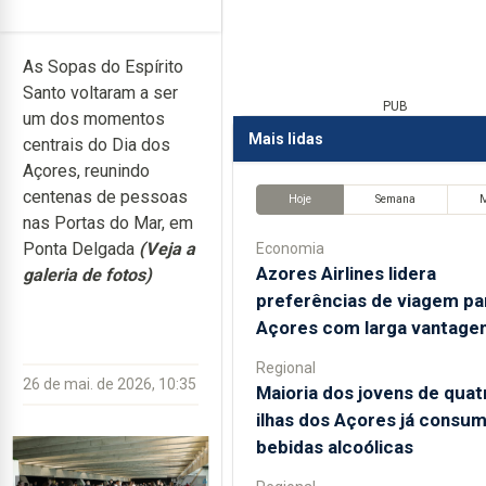
As Sopas do Espírito
Santo voltaram a ser
PUB
um dos momentos
Mais lidas
centrais do Dia dos
Açores, reunindo
centenas de pessoas
Hoje
Semana
nas Portas do Mar, em
Ponta Delgada
(Veja a
Economia
Azores Airlines lidera
galeria de fotos)
preferências de viagem pa
Açores com larga vantage
Regional
26 de mai. de 2026, 10:35
Maioria dos jovens de quat
ilhas dos Açores já consum
bebidas alcoólicas