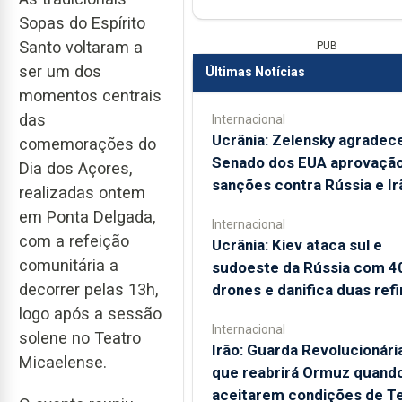
Sopas do Espírito
Santo voltaram a
PUB
ser um dos
Últimas Notícias
momentos centrais
das
Internacional
Ucrânia: Zelensky agradec
comemorações do
Senado dos EUA aprovação
Dia dos Açores,
sanções contra Rússia e Ir
realizadas ontem
em Ponta Delgada,
Internacional
com a refeição
Ucrânia: Kiev ataca sul e
comunitária a
sudoeste da Rússia com 4
decorrer pelas 13h,
drones e danifica duas refi
logo após a sessão
Internacional
solene no Teatro
Irão: Guarda Revolucionária
Micaelense.
que reabrirá Ormuz quand
aceitarem condições de T