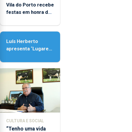
entre
Vila do Porto recebe
as
festas em honra de
14h00
Nossa Senhora da
e
Assunção
as
18h00.
Luís Herberto
apresenta ‘Lugares
da Paisagem’
CULTURA E SOCIAL
“Tenho uma vida