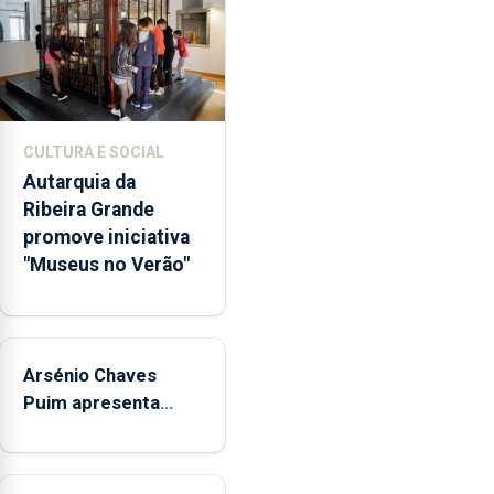
abertura
dos
museus
e
núcleos
museológicos
CULTURA E SOCIAL
integrados
Autarquia da
na
Ribeira Grande
Rede
promove iniciativa
Municipal
"Museus no Verão"
de
Museus
aos
sábados
Arsénio Chaves
durante
o
Puim apresenta
mês
obras na Biblioteca
de
de Vila do Porto
agosto,