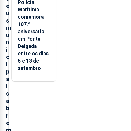
Polícia
e
Marítima
u
comemora
s
107.º
m
aniversário
u
em Ponta
n
Delgada
i
entre os dias
c
5 e 13 de
i
setembro
p
a
i
s
a
b
r
e
m