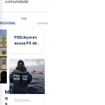
comunidade.
PUB
REGIONAL
VER MAIS
PSD/Açores
acusa PS de
"posição
contraditória"
sobre
evolução
turística
M
u
REGIONAL
s