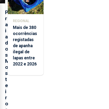
P
r
REGIONAL
a
Mais de 380
i
ocorrências
a
registadas
d
de apanha
o
ilegal de
s
lapas entre
M
2022 e 2026
o
s
t
e
i
r
o