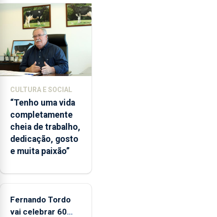
pela
terceira
vez
desde
o
início
da
época
CULTURA E SOCIAL
balnear
“Tenho uma vida
completamente
cheia de trabalho,
dedicação, gosto
e muita paixão”
Fernando Tordo
vai celebrar 60