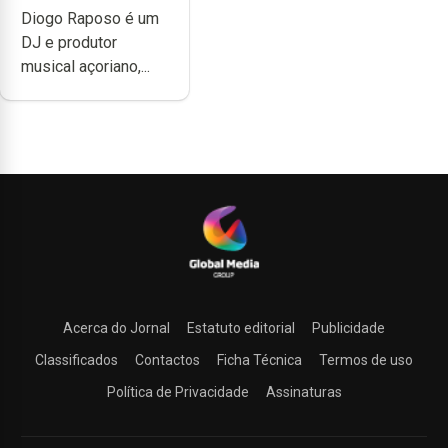
Diogo Raposo é um
quão difícil é
DJ e produtor
produzir uma
musical açoriano,...
música”
Acerca do Jornal
Estatuto editorial
Publicidade
Classificados
Contactos
Ficha Técnica
Termos de uso
Política de Privacidade
Assinaturas