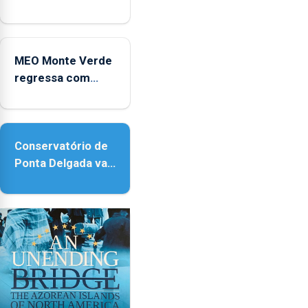
anos de carreira
no Coliseu
Micaelense
MEO Monte Verde
regressa com
reforço da
acessibilidade
Conservatório de
Ponta Delgada vai
contar com novos
instrumentos