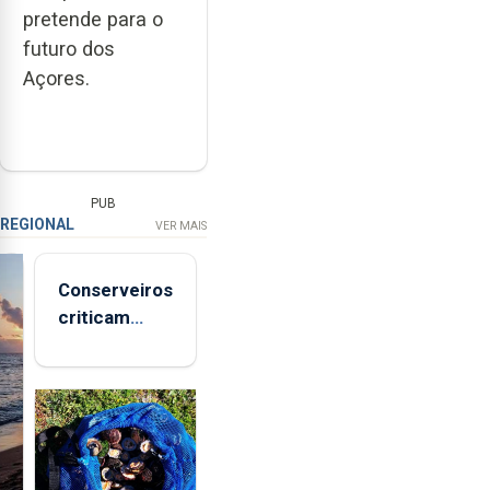
pretende para o
futuro dos
Açores.
PUB
REGIONAL
VER MAIS
Conserveiros
criticam
marcas
brancas com
selo Marca
Açores