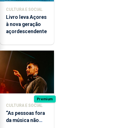
CULTURA E SOCIAL
Livro leva Açores
à nova geração
açordescendente
Premium
CULTURA E SOCIAL
“As pessoas fora
da música não
têm a noção do