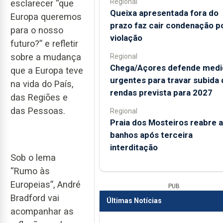
Regional
esclarecer “que
Queixa apresentada fora do
Europa queremos
prazo faz cair condenação p
para o nosso
violação
futuro?” e refletir
sobre a mudança
Regional
Chega/Açores defende medi
que a Europa teve
urgentes para travar subida 
na vida do País,
rendas prevista para 2027
das Regiões e
das Pessoas.
Regional
Praia dos Mosteiros reabre a
banhos após terceira
interditação
Sob o lema
“Rumo às
Europeias”, André
PUB
Bradford vai
Últimas Notícias
acompanhar as