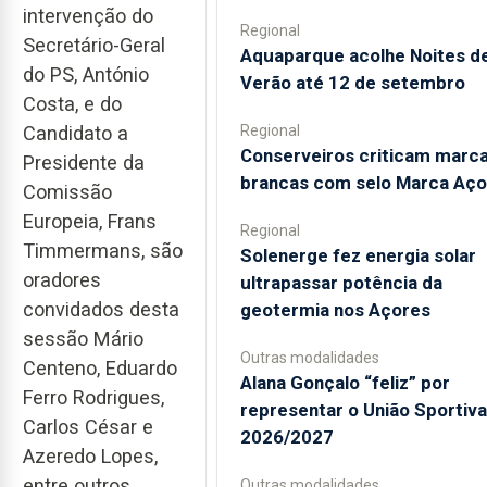
intervenção do
Regional
Secretário-Geral
Aquaparque acolhe Noites d
do PS, António
Verão até 12 de setembro
Costa, e do
Candidato a
Regional
Conserveiros criticam marc
Presidente da
brancas com selo Marca Aço
Comissão
Europeia, Frans
Regional
Timmermans, são
Solenerge fez energia solar
oradores
ultrapassar potência da
convidados desta
geotermia nos Açores
sessão Mário
Outras modalidades
Centeno, Eduardo
Alana Gonçalo “feliz” por
Ferro Rodrigues,
representar o União Sportiv
Carlos César e
2026/2027
Azeredo Lopes,
entre outros,
Outras modalidades