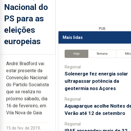
Nacional do
PS para as
eleições
PUB
Mais lidas
europeias
Hoje
Semana
Mê
André Bradford vai
Regional
estar presente da
Solenerge fez energia solar
Convenção Nacional
ultrapassar potência da
do Partido Socialista
geotermia nos Açores
que se realiza no
próximo sábado, dia
Regional
Aquaparque acolhe Noites d
16 de fevereiro, em
Vila Nova de Gaia.
Verão até 12 de setembro
Regional
15 de fev. de 2019,
IRAE apreendeu mais de 32