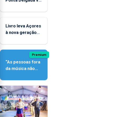
contar com
novos
instrumentos
Livro leva Açores
à nova geração
açordescendente
Premium
“As pessoas fora
da música não
têm a noção do
quão difícil é
produzir uma
música”