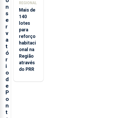
o
REGIONAL
n
Mais de
s
140
e
lotes
r
para
v
reforço
a
habitaci
t
onal na
ó
Região
r
através
i
do PRR
o
d
e
P
o
n
t