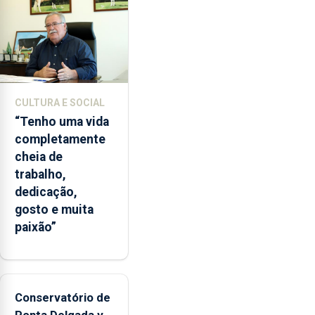
instituição
CULTURA E SOCIAL
“Tenho uma vida
completamente
cheia de
trabalho,
dedicação,
gosto e muita
paixão”
Conservatório de
Ponta Delgada vai