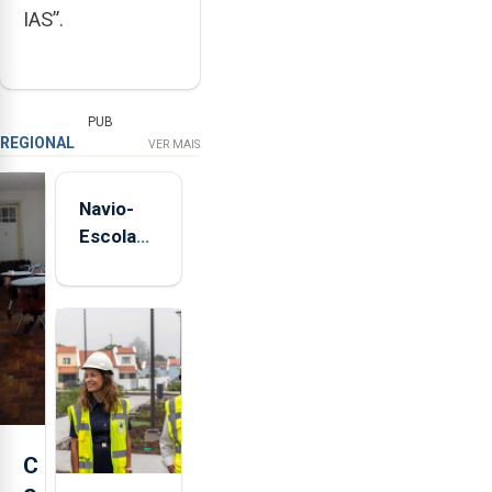
IAS”.
PUB
REGIONAL
VER MAIS
Navio-
Escola
Sagres
está de
regresso
aos
Açores
C