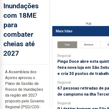
Inundações
com 18ME
para
PUB
Mais lidas
combater
cheias até
Hoje
Semana
2027
Regional
Pingo Doce abre esta quint
feira nova loja em São Seb
A Assembleia dos
e cria 30 postos de trabalh
Açores aprovou o
Regional
Plano de Gestão de
67 pessoas retiradas de p
Riscos de Inundações
de campismo na ilha Terce
da região até 2027
proposto pelo Governo
Regional
Regional (PSD/CDS-
PJ detém homem em São M