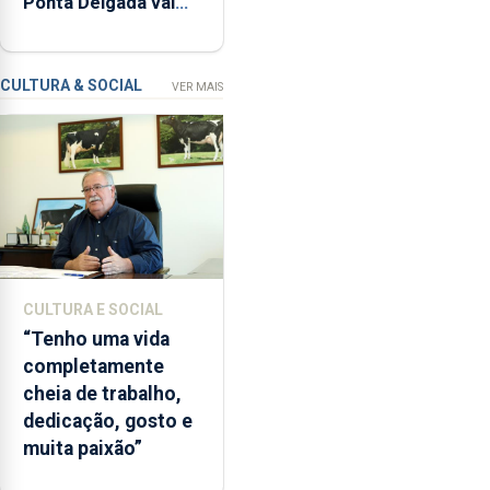
Ponta Delgada vai
relacionadas
contar com novos
com
instrumentos
a
apanha
CULTURA & SOCIAL
VER MAIS
ilegal
de
lapas
entre
2022
e
2026.
A
CULTURA E SOCIAL
ilha
“Tenho uma vida
das
completamente
Flores
cheia de trabalho,
apresenta
dedicação, gosto e
um
muita paixão”
“decréscimo
significativo”