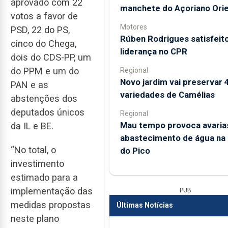
aprovado com 22
manchete do Açoriano Orie
votos a favor de
Motores
PSD, 22 do PS,
Rúben Rodrigues satisfeito
cinco do Chega,
liderança no CPR
dois do CDS-PP, um
do PPM e um do
Regional
Novo jardim vai preservar 
PAN e as
variedades de Camélias
abstenções dos
deputados únicos
Regional
Mau tempo provoca avaria
da IL e BE.
abastecimento de água na i
“No total, o
do Pico
investimento
estimado para a
implementação das
PUB
medidas propostas
Últimas Notícias
neste plano