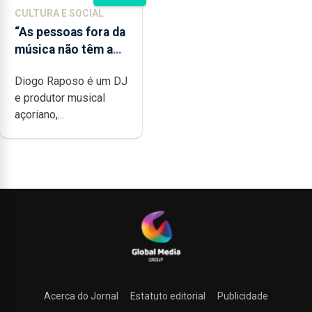
CULTURA E SOCIAL
“As pessoas fora da
música não têm a
noção do quão
Diogo Raposo é um DJ
difícil é produzir
e produtor musical
uma música”
açoriano,...
Acerca do Jornal
Estatuto editorial
Publicidade