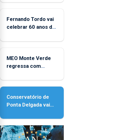
da
CPUE
entre
Fernando Tordo vai
2022
celebrar 60 anos de
e
carreira no Coliseu
2025
Micaelense
MEO Monte Verde
regressa com
reforço da
acessibilidade
Conservatório de
Ponta Delgada vai
contar com novos
instrumentos