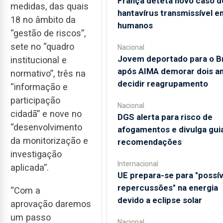
França deteta novo caso d
medidas, das quais
hantavírus transmissível e
18 no âmbito da
humanos
“gestão de riscos”,
sete no “quadro
Nacional
Jovem deportado para o Br
institucional e
após AIMA demorar dois an
normativo”, três na
decidir reagrupamento
“informação e
participação
Nacional
cidadã” e nove no
DGS alerta para risco de
“desenvolvimento
afogamentos e divulga gui
da monitorização e
recomendações
investigação
Internacional
aplicada”.
UE prepara-se para "possív
repercussões" na energia
“Com a
devido a eclipse solar
aprovação daremos
um passo
Nacional