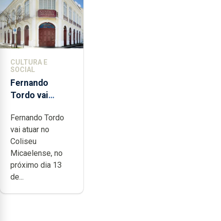
CULTURA E
SOCIAL
Fernando
Tordo vai
celebrar 60
Fernando Tordo
anos de
vai atuar no
carreira no
Coliseu
Coliseu
Micaelense, no
Micaelense
próximo dia 13
de...