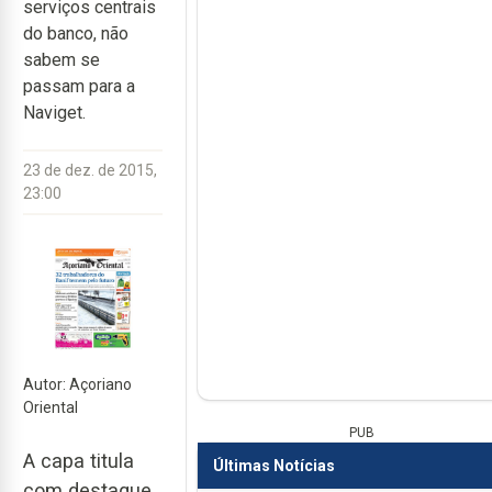
serviços centrais
do banco, não
sabem se
passam para a
Naviget.
23 de dez. de 2015,
23:00
Autor: Açoriano
Oriental
PUB
A capa titula
Últimas Notícias
com destaque