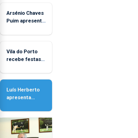
Arsénio Chaves
Puim apresenta
obras na
Biblioteca de
Vila do Porto
Vila do Porto
recebe festas
em honra de
Nossa Senhora
da Assunção
Luís Herberto
apresenta
‘Lugares da
Paisagem’