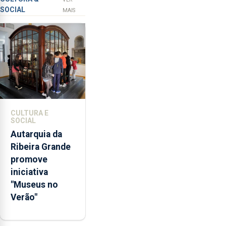
SOCIAL
primária
MAIS
da
violência
doméstica,
através
da
promoção
de
competências
CULTURA E
pessoais,
SOCIAL
emocionais
Autarquia da
e
Ribeira Grande
sociais
promove
junto
iniciativa
das
"Museus no
crianças
Verão"