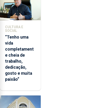
CULTURA E
SOCIAL
“Tenho uma
vida
completament
e cheia de
trabalho,
dedicação,
gosto e muita
paixão”