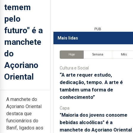
temem
pelo
futuro" é a
PUB
Mais lidas
manchete
do
Hoje
Semana
Mês
Açoriano
Cultura e Social
Oriental
“A arte requer estudo,
dedicação, tempo. A arte é
também uma forma de
conhecimento”
A manchete do
Açoriano Oriental
Capa
destaca que
"Maioria dos jovens consome
funcionários do
bebidas alcoólicas" é a
Banif, ligados aos
manchete do Açoriano Oriental