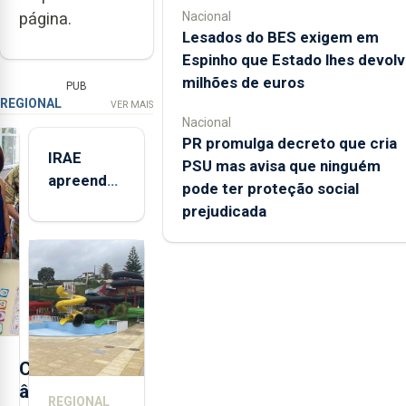
Nacional
página.
Lesados do BES exigem em
Espinho que Estado lhes devolv
milhões de euros
PUB
REGIONAL
VER MAIS
Nacional
PR promulga decreto que cria
IRAE
PSU mas avisa que ninguém
apreendeu
pode ter proteção social
mais de 32
prejudicada
toneladas
de
alimentos
entre
2021 e
2025 nos
Açores
C
â
REGIONAL