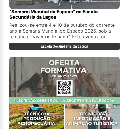
“Semana Mundial do Espaço” na Escola
Secundária da Lagoa
Realizou-se entre 4 e 10 de outubro do corrente
ano a Semana Mundial do Espaço 2025, sob a
temática: “Viver no Espaço”. Este evento foi
promovido, pela quarta vez consecutiva, pelo
Escola Secundária da Lagoa
Clube de Astronomia da Escola Secundária da
Lagoa, em conjunto com o Observatório
Astronómico de Santana Açores (OASA).