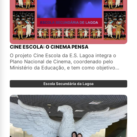
CINE ESCOLA: O CINEMA PENSA
O projeto Cine Escola da E.S. Lagoa integra o
Plano Nacional de Cinema, coordenado pelo
Ministério da Educação, e tem como objetivo
promover a literacia cinematográfica. Foram
realizadas quatro modalidades de atividades
Escola Secundária da Lagoa
tendo como ponto de partida o catálogo de
filmes disponibilizado na plataforma online do
Plano Nacional de Cinema.