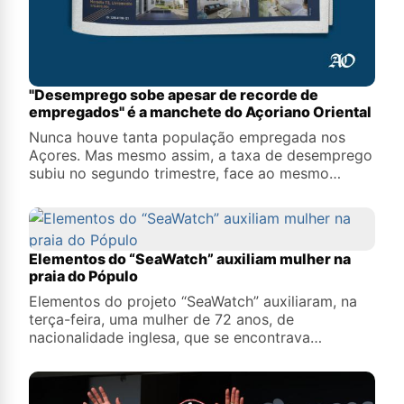
"Desemprego sobe apesar de recorde de
empregados" é a manchete do Açoriano Oriental
Nunca houve tanta população empregada nos
Açores. Mas mesmo assim, a taxa de desemprego
subiu no segundo trimestre, face ao mesmo
período do ano passado. O assunto está em
destaque no Açoriano Oriental de quinta-feira, 6
de agosto de 2026.&nbsp;
​Elementos do “SeaWatch” auxiliam mulher na
praia do Pópulo
Elementos do projeto “SeaWatch” auxiliaram, na
terça-feira, uma mulher de 72 anos, de
nacionalidade inglesa, que se encontrava
inconsciente junto à praia do Pópulo, adianta a
Autoridade Marítima Nacional