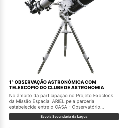
1ª OBSERVAÇÃO ASTRONÓMICA COM
TELESCÓPIO DO CLUBE DE ASTRONOMIA
No âmbito da participação no Projeto Exoclock
da Missão Espacial ARIEL pela parceria
estabelecida entre o OASA - Observatório
Astronómico de Santana, Açores e o Clube de
Escola Secundária da Lagoa
Astronomia da Escola Secundária da Lagoa,
foram realizados no OASA na noite de 21 para 22