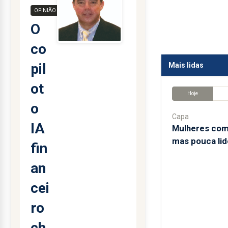
OPINIÃO
O
co
pil
Mais lidas
ot
Hoje
o
Capa
IA
Mulheres com
mas pouca lid
fin
an
cei
ro
ch