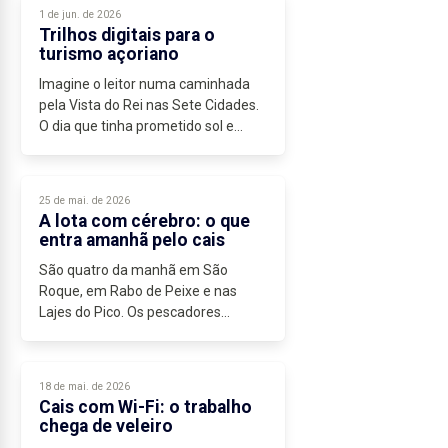
repetem-no em quase todos os
1 de jun. de 2026
setores, da construção...
Trilhos digitais para o
turismo açoriano
Imagine o leitor numa caminhada
pela Vista do Rei nas Sete Cidades.
O dia que tinha prometido sol e
paisagens desafogadas fecha-se
rapidamente com nevoeiro sobre as
lagoas, mas em vez do desânimo
25 de mai. de 2026
habitual,...
A lota com cérebro: o que
entra amanhã pelo cais
São quatro da manhã em São
Roque, em Rabo de Peixe e nas
Lajes do Pico. Os pescadores
verificam os motores e partem para
o Atlântico em suas pequenas
embarcações. Sabem o que
18 de mai. de 2026
costumam pescar nesta semana...
Cais com Wi-Fi: o trabalho
chega de veleiro