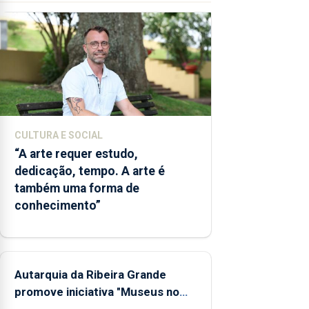
para os
bombeiros
dos
Açores
com
responsabilidades
partilhadas
entre o
Governo
CULTURA E SOCIAL
Regional
“A arte requer estudo,
e os
dedicação, tempo. A arte é
municípios.
também uma forma de
conhecimento”
Autarquia da Ribeira Grande
promove iniciativa "Museus no