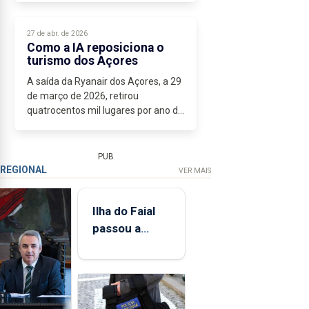
dos Açores por 8€. Qual escolheria?
A resposta mudaria por completo...
27 de abr. de 2026
Como a IA reposiciona o
turismo dos Açores
A saída da Ryanair dos Açores, a 29
de março de 2026, retirou
quatrocentos mil lugares por ano do
mercado e abriu uma ferida de
entre 143 e 165 milhões de euros no
tecido económico regional. Na
PUB
Páscoa...
REGIONAL
VER MAIS
Ilha do Faial
passou a
integrar rede
de
monitorização
de infrassons