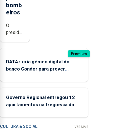
bomb
eiros
O
presidente
da
Câmara
Municipal
Premium
de
DATAz cria gémeo digital do
Ponta
banco Condor para prever
Delgada
impactos no ecossistema
defendeu
a
criação
Governo Regional entregou 12
de um
apartamentos na freguesia da
modelo
Maia
de
financiamento
CULTURA & SOCIAL
VER MAIS