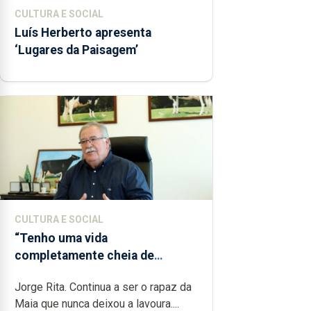
CULTURA E SOCIAL
Luís Herberto apresenta
‘Lugares da Paisagem’
CULTURA E SOCIAL
“Tenho uma vida
completamente cheia de
trabalho, dedicação, gosto e
Jorge Rita. Continua a ser o rapaz da
muita paixão”
Maia que nunca deixou a lavoura....