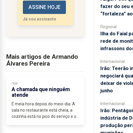
fazer do seu 
ASSINE HOJE
entrega para sobreviver,
“fortaleza” a
a função financeira de
Já sou assinante
uma pequena
Regional
empresa...
Ilha do Faial 
rede de monit
infrassons do
Mais artigos de Armando
Internacional
Álvares Pereira
Irão: Teerão i
negociará qu
deixar de vio
Hoje
A chamada que ninguém
junho
atende
Internacional
É meia hora depois do meio-dia. A
Irão: Pentágo
sala no restaurante está cheia, a
cozinha está no pico do serviço e o
indústria de D
telefone toca. Toca outra vez às
produção per
12h47, às 13h10 e às 13h35.
munições