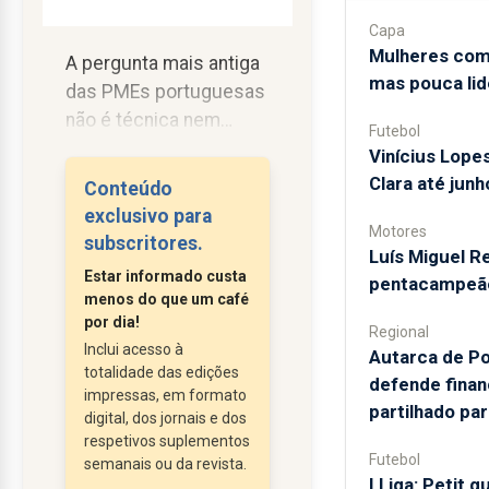
Capa
Mulheres com
A pergunta mais antiga
mas pouca lid
das PMEs portuguesas
não é técnica nem
Futebol
comercial: é de
Vinícius Lope
tesouraria. Em que dia
Clara até jun
Conteúdo
entra o dinheiro, em que
exclusivo para
dia sai e como se faz a
Motores
subscritores.
Luís Miguel R
folha fechar no dia
Estar informado custa
pentacampeão
certo sem quebrar?
menos do que um café
Num mercado em que a
por dia!
Regional
disciplina de prazos de
Inclui acesso à
Autarca de Po
totalidade das edições
pagamento entre
defende finan
impressas, em formato
empresas nunca se
partilhado pa
digital, dos jornais e dos
consolidou e em que
respetivos suplementos
muitos fornecedores já
Futebol
semanais ou da revista.
I Liga: Petit q
exigem pagamento à