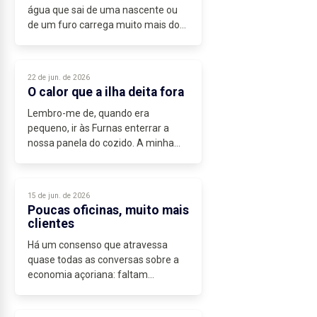
água que sai de uma nascente ou
de um furo carrega muito mais do
que apenas água. Carrega o custo
da energia que a bombeou, o custo
do tratamento que a tornou
22 de jun. de 2026
potável,...
O calor que a ilha deita fora
Lembro-me de, quando era
pequeno, ir às Furnas enterrar a
nossa panela do cozido. A minha
mãe preparava tudo em casa e eu
seguia...
15 de jun. de 2026
Poucas oficinas, muito mais
clientes
Há um consenso que atravessa
quase todas as conversas sobre a
economia açoriana: faltam
trabalhadores e, sobretudo, pessoal
qualificado. Os empresários