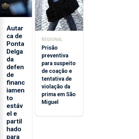
dos Açores
Autar
ca de
REGIONAL
Ponta
Prisão
Delga
preventiva
da
para suspeito
defen
de coação e
de
tentativa de
financ
violação da
iamen
prima em São
to
Miguel
estáv
el e
partil
hado
para