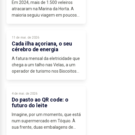
Em 2024, mais de 1.500 veleiros
atracaram na Marina da Horta. A
maioria seguiu viagem em poucos
dias. Alguns ficaram. E o perfil de
quem fica é cada vez mais
previsível: profissionais que cruzam
11 de mai. de 2026
o Atlântico...
Cada ilha açoriana, o seu
cérebro de energia
A fatura mensal da eletricidade que
chega a um talho nas Velas, a um
operador de turismo nos Biscoitos
ou a uma família nos Cedros reflete
uma realidade raramente discutida
na Assembleia regional:...
4 de mai. de 2026
Do pasto ao QR code: o
futuro do leite
Imagine, por um momento, que está
num supermercado em Tóquio. À
sua frente, duas embalagens de
queijo: uma japonesa por 4€, outra