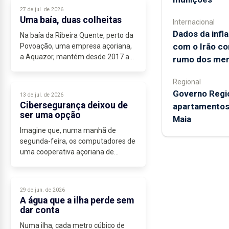
Ninguém pode atender. Ninguém
27 de jul. de 2026
deixa...
Uma baía, duas colheitas
Internacional
Dados da infl
Na baía da Ribeira Quente, perto da
com o Irão co
Povoação, uma empresa açoriana,
a Aquazor, mantém desde 2017 a
rumo dos me
primeira cerca submarina de peixe
em mar aberto da região, onde cria
Regional
seriola (Greater Amberjack), que,...
Governo Regi
13 de jul. de 2026
Cibersegurança deixou de
apartamentos 
ser uma opção
Maia
Imagine que, numa manhã de
segunda-feira, os computadores de
uma cooperativa açoriana de
laticínios amanhecem bloqueados.
A linha de enchimento de leite não
arranca, a faturação não abre e, no
29 de jun. de 2026
ecrã,...
A água que a ilha perde sem
dar conta
Numa ilha, cada metro cúbico de