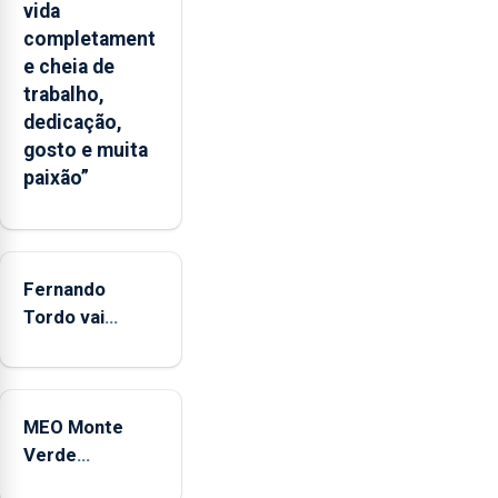
apresenta
vida
um
completament
“decréscimo
e cheia de
significativo”
trabalho,
da
dedicação,
CPUE
gosto e muita
entre
paixão”
2022
e
2025
Fernando
Tordo vai
celebrar 60
anos de
carreira no
MEO Monte
Coliseu
Verde
Micaelense
regressa com