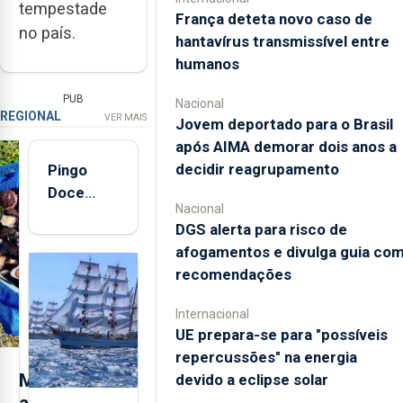
tempestade
França deteta novo caso de
no país.
hantavírus transmissível entre
humanos
PUB
Nacional
REGIONAL
VER MAIS
Jovem deportado para o Brasil
após AIMA demorar dois anos a
decidir reagrupamento
Pingo
Doce
Nacional
abre esta
DGS alerta para risco de
quinta-
afogamentos e divulga guia co
feira nova
recomendações
loja em
São
Internacional
Sebastião
UE prepara-se para "possíveis
e cria 30
repercussões" na energia
postos de
M
devido a eclipse solar
trabalho
a