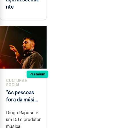
nte
Premium
CULTURA E
SOCIAL
“As pessoas
fora da música
não têm a
Diogo Raposo é
noção do quão
um DJ e produtor
difícil é
musical