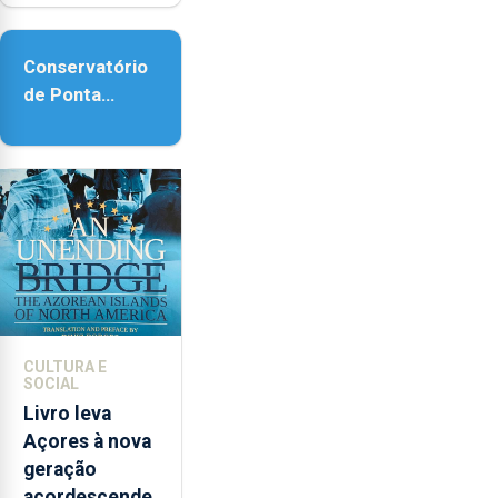
reforço da
acessibilidade
Conservatório
de Ponta
Delgada vai
contar com
novos
instrumentos
CULTURA E
SOCIAL
Livro leva
Açores à nova
geração
açordescende