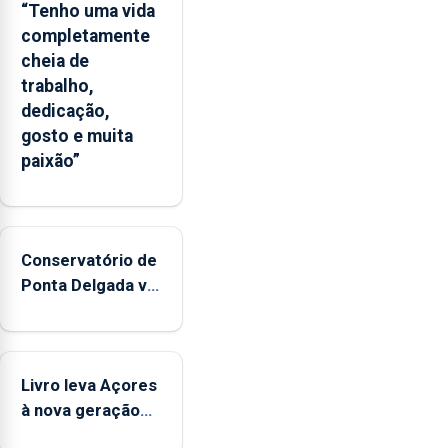
“Tenho uma vida
completamente
cheia de
trabalho,
dedicação,
gosto e muita
paixão”
Conservatório de
Ponta Delgada vai
contar com
novos
instrumentos
Livro leva Açores
à nova geração
açordescendente