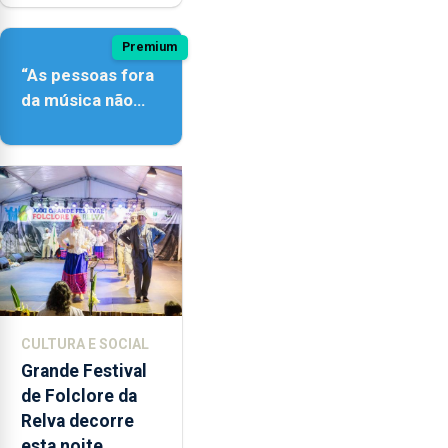
Premium
“As pessoas fora
da música não
têm a noção do
quão difícil é
produzir uma
música”
CULTURA E SOCIAL
Grande Festival
de Folclore da
Relva decorre
esta noite