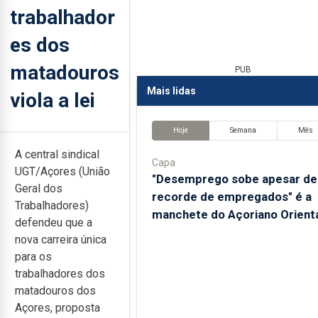
trabalhador
es dos
matadouros
PUB
Mais lidas
viola a lei
Hoje
Semana
Mês
A central sindical
Capa
UGT/Açores (União
"Desemprego sobe apesar de
Geral dos
recorde de empregados" é a
Trabalhadores)
manchete do Açoriano Orient
defendeu que a
nova carreira única
para os
trabalhadores dos
matadouros dos
Açores, proposta