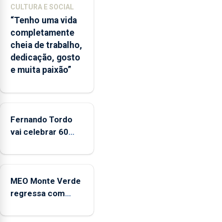
época
CULTURA E SOCIAL
balnear
“Tenho uma vida
completamente
cheia de trabalho,
dedicação, gosto
e muita paixão”
Fernando Tordo
vai celebrar 60
anos de carreira
no Coliseu
Micaelense
MEO Monte Verde
regressa com
reforço da
acessibilidade