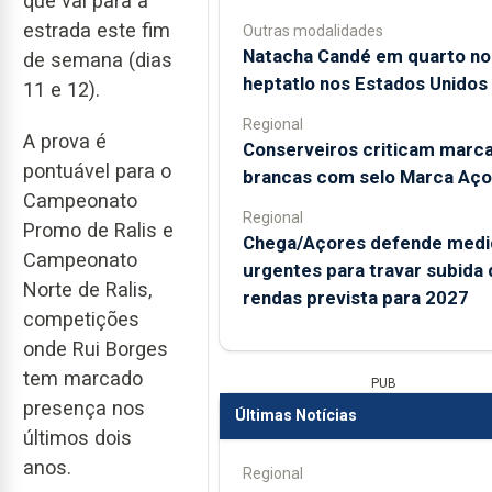
que vai para a
estrada este fim
Outras modalidades
Natacha Candé em quarto no
de semana (dias
heptatlo nos Estados Unidos
11 e 12).
Regional
A prova é
Conserveiros criticam marc
pontuável para o
brancas com selo Marca Aço
Campeonato
Regional
Promo de Ralis e
Chega/Açores defende medi
Campeonato
urgentes para travar subida 
Norte de Ralis,
rendas prevista para 2027
competições
onde Rui Borges
tem marcado
PUB
presença nos
Últimas Notícias
últimos dois
anos.
Regional