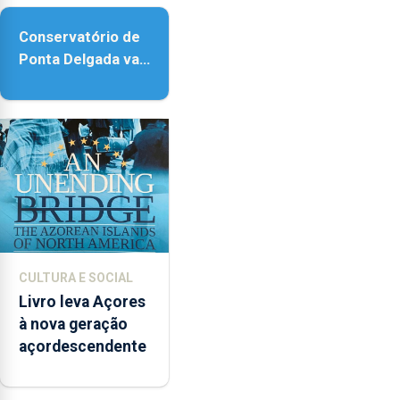
Conservatório de
Ponta Delgada vai
contar com novos
instrumentos
CULTURA E SOCIAL
Livro leva Açores
à nova geração
açordescendente