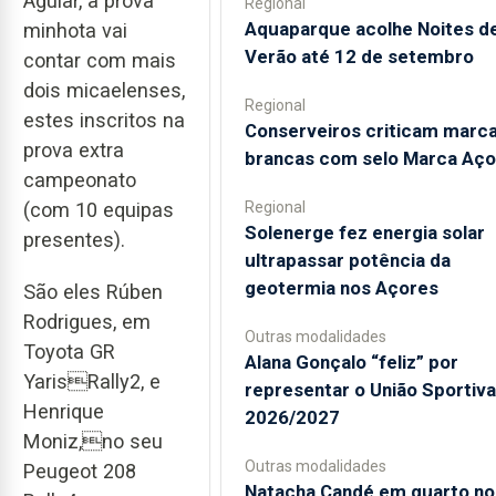
Aguiar, a prova
Regional
Aquaparque acolhe Noites d
minhota vai
Verão até 12 de setembro
contar com mais
dois micaelenses,
Regional
estes inscritos na
Conserveiros criticam marc
prova extra
brancas com selo Marca Aço
campeonato
Regional
(com 10 equipas
Solenerge fez energia solar
presentes).
ultrapassar potência da
geotermia nos Açores
São eles Rúben
Rodrigues, em
Outras modalidades
Toyota GR
Alana Gonçalo “feliz” por
YarisRally2, e
representar o União Sportiv
Henrique
2026/2027
Moniz,no seu
Outras modalidades
Peugeot 208
Natacha Candé em quarto no