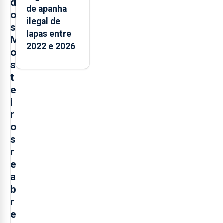
d
de apanha
o
ilegal de
s
lapas entre
M
2022 e 2026
o
s
t
e
i
r
o
s
r
e
a
b
r
e