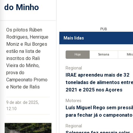
do Minho
Os pilotos Rúben
PUB
Rodrigues, Henrique
Mais lidas
Moniz e Rui Borges
estão na lista de
Hoje
Semana
Mê
inscritos do Rali
Vieira do Minho,
Regional
prova do
IRAE apreendeu mais de 32
Campeonato Promo
toneladas de alimentos entr
e Norte de Ralis
2021 e 2025 nos Açores
Motores
9 de abr. de 2025,
Luís Miguel Rego sem press
12:10
para fechar já o campeonato
Regional
Solenerge fez energia solar