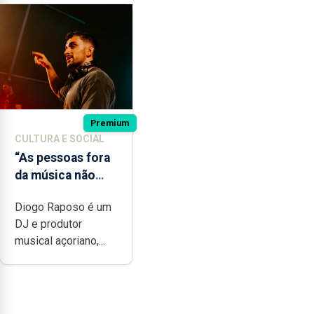
Premium
CULTURA E SOCIAL
“As pessoas fora
da música não
têm a noção do
Diogo Raposo é um
quão difícil é
DJ e produtor
produzir uma
musical açoriano,...
música”