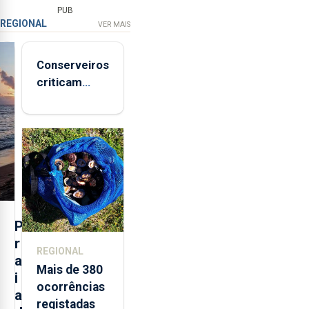
PUB
REGIONAL
VER MAIS
Conserveiros
criticam
marcas
brancas com
selo Marca
Açores
P
r
REGIONAL
a
Mais de 380
i
ocorrências
a
registadas