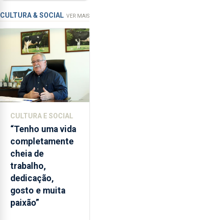
requalificação
condições
de
CULTURA & SOCIAL
VER MAIS
ensino
da
instituição
CULTURA E SOCIAL
“Tenho uma vida
completamente
cheia de
trabalho,
dedicação,
gosto e muita
paixão”