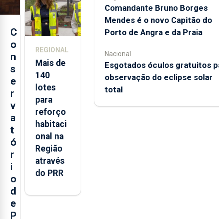
Comandante Bruno Borges
Mendes é o novo Capitão do
C
Porto de Angra e da Praia
o
REGIONAL
Nacional
n
Mais de
Esgotados óculos gratuitos p
s
140
observação do eclipse solar
e
lotes
total
r
para
v
reforço
a
habitaci
t
onal na
ó
Região
r
através
i
do PRR
o
d
e
P