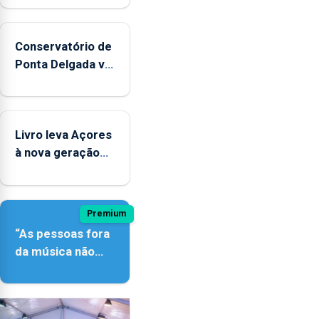
Conservatório de
Ponta Delgada vai
contar com
novos
instrumentos
Livro leva Açores
à nova geração
açordescendente
Premium
“As pessoas fora
da música não
têm a noção do
quão difícil é
produzir uma