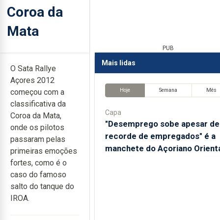
Coroa da
Mata
PUB
Mais lidas
O Sata Rallye
Açores 2012
Hoje
Semana
Mês
começou com a
classificativa da
Capa
Coroa da Mata,
"Desemprego sobe apesar de
onde os pilotos
recorde de empregados" é a
passaram pelas
manchete do Açoriano Orient
primeiras emoções
fortes, como é o
caso do famoso
salto do tanque do
IROA.