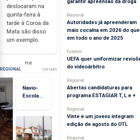
garantir apreensão da droga
deslocaram na
quinta-feira à
Nacional
Autoridades já apreenderam
tarde à Coroa da
mais cocaína em 2026 do que
Mata são disso
em todo o ano de 2025
um exemplo.
Futebol
UEFA quer uniformizar revisõ
PUB
do videoárbitro
REGIONAL
VER MAIS
Regional
Abertas candidaturas para
Navio-
programa ESTAGIAR T, L e +
Escola
Sagres
Regional
está de
Vinte e um jovens integram
regresso
edição de agosto do OTL
aos
Açores
Regional