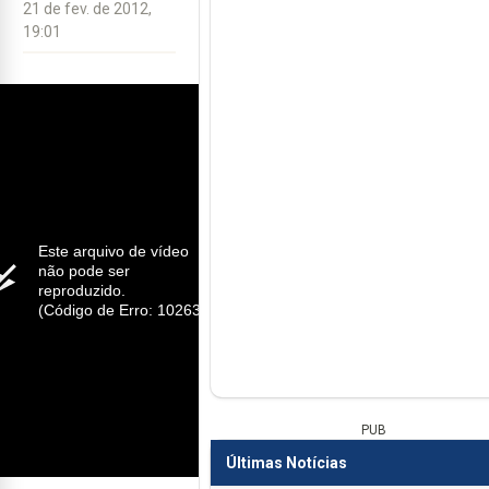
21 de fev. de 2012,
19:01
Este arquivo de vídeo
não pode ser
reproduzido.
(Código de Erro: 102630)
PUB
Últimas Notícias
Previous
Next