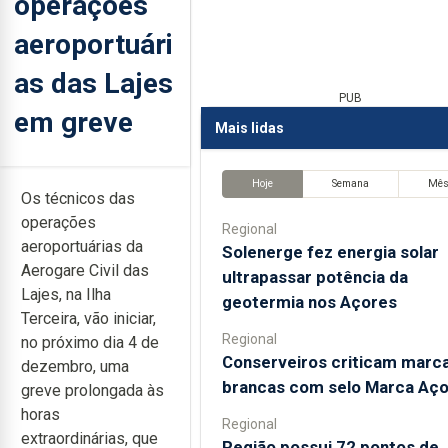
operações
aeroportuári
as das Lajes
PUB
em greve
Mais lidas
Hoje
Semana
Mê
Os técnicos das
operações
Regional
aeroportuárias da
Solenerge fez energia solar
Aerogare Civil das
ultrapassar potência da
Lajes, na Ilha
geotermia nos Açores
Terceira, vão iniciar,
Regional
no próximo dia 4 de
Conserveiros criticam marc
dezembro, uma
brancas com selo Marca Aç
greve prolongada às
horas
Regional
extraordinárias, que
Região possui 72 pontos de