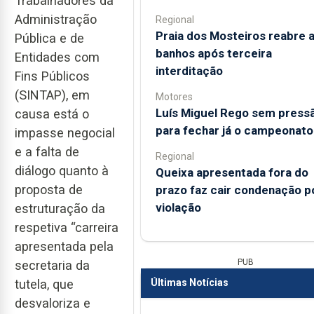
Trabalhadores da
Administração
Regional
Praia dos Mosteiros reabre 
Pública e de
banhos após terceira
Entidades com
interditação
Fins Públicos
(SINTAP), em
Motores
Luís Miguel Rego sem press
causa está o
para fechar já o campeonato
impasse negocial
e a falta de
Regional
diálogo quanto à
Queixa apresentada fora do
proposta de
prazo faz cair condenação p
violação
estruturação da
respetiva “carreira
apresentada pela
PUB
secretaria da
tutela, que
Últimas Notícias
desvaloriza e