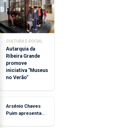
violência
doméstica,
através
da
promoção
de
CULTURA E SOCIAL
competências
Autarquia da
pessoais,
Ribeira Grande
emocionais
promove
e
iniciativa "Museus
sociais
no Verão"
junto
das
crianças
Arsénio Chaves
Puim apresenta
obras na
Biblioteca de Vila