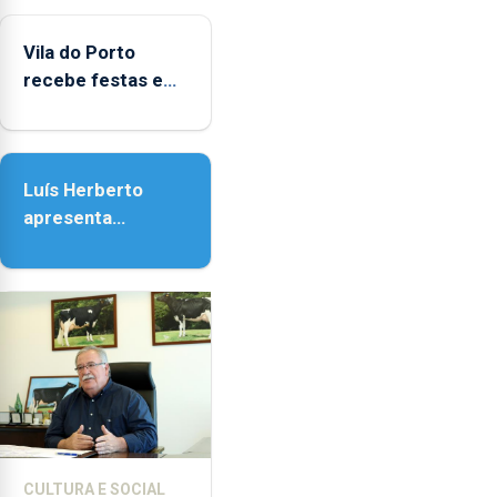
do Porto
Vila do Porto
recebe festas em
honra de Nossa
Senhora da
Assunção
Luís Herberto
apresenta
‘Lugares da
Paisagem’
CULTURA E SOCIAL