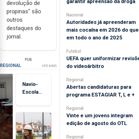
garantir apreensão da droga
devolução de
propinas" são
Nacional
outros
Autoridades já apreenderam
destaques do
mais cocaína em 2026 do que
jornal.
em todo o ano de 2025
Futebol
UEFA quer uniformizar revisõ
PUB
REGIONAL
do videoárbitro
VER MAIS
Regional
Navio-
Abertas candidaturas para
Escola
programa ESTAGIAR T, L e +
Sagres
está de
Regional
regresso
Vinte e um jovens integram
aos
edição de agosto do OTL
Açores
Regional