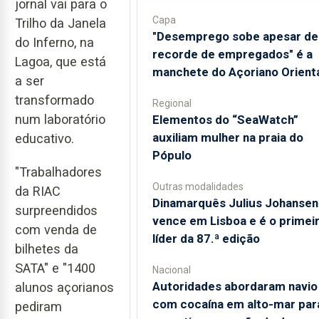
jornal vai para o
Capa
Trilho da Janela
"Desemprego sobe apesar de
do Inferno, na
recorde de empregados" é a
Lagoa, que está
manchete do Açoriano Orient
a ser
transformado
Regional
num laboratório
​Elementos do “SeaWatch”
auxiliam mulher na praia do
educativo.
Pópulo
"Trabalhadores
Outras modalidades
da RIAC
Dinamarquês Julius Johansen
surpreendidos
vence em Lisboa e é o primei
com venda de
líder da 87.ª edição
bilhetes da
SATA" e "1400
Nacional
Autoridades abordaram navio
alunos açorianos
com cocaína em alto-mar par
pediram