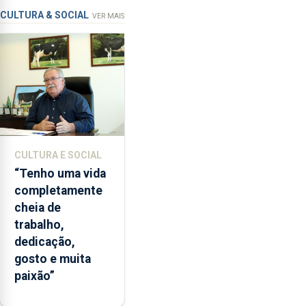
de
CULTURA & SOCIAL
VER MAIS
ensino
da
instituição
CULTURA E SOCIAL
“Tenho uma vida
completamente
cheia de
trabalho,
dedicação,
gosto e muita
paixão”