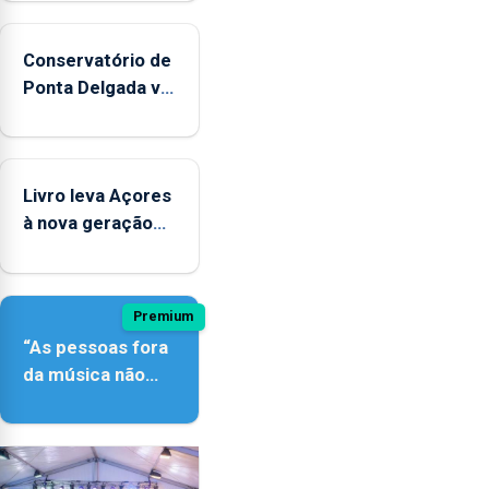
Conservatório de
Ponta Delgada vai
contar com
novos
instrumentos
Livro leva Açores
à nova geração
açordescendente
Premium
“As pessoas fora
da música não
têm a noção do
quão difícil é
produzir uma
música”