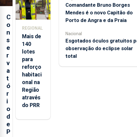
Comandante Bruno Borges
Mendes é o novo Capitão do
C
Porto de Angra e da Praia
o
REGIONAL
n
Nacional
Mais de
s
Esgotados óculos gratuitos p
140
e
observação do eclipse solar
lotes
r
total
para
v
reforço
a
habitaci
t
onal na
ó
Região
r
através
i
do PRR
o
d
e
P