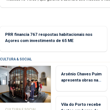
museológicos integrados na Rede Municipal de Museus aos
durante o mês de agosto, entre as 14h00 e as 18h00.
PRR financia 767 respostas habitacionais nos
Açores com investimento de 65 ME
CULTURA & SOCIAL
Arsénio Chaves Puim
apresenta obras na
Biblioteca de Vila do
Porto
Vila do Porto recebe
CULTURA E SOCIAL