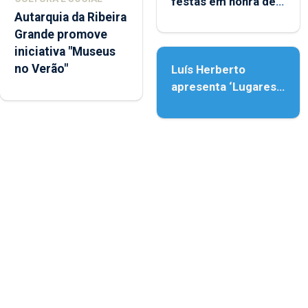
festas em honra de
Autarquia da Ribeira
Nossa Senhora da
Grande promove
Assunção
iniciativa "Museus
no Verão"
Luís Herberto
apresenta ‘Lugares
da Paisagem’