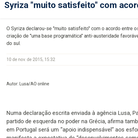
Syriza "muito satisfeito" com aco
O Syriza declarou-se "muito satisfeito" com o acordo entre o
criação de "uma base programática" anti-austeridade favoráv
do sul.
10 de nov. de 2015, 15:32
Autor: Lusa/AO online
Numa declaração escrita enviada à agência Lusa, Pa
partido de esquerda no poder na Grécia, afirma ta
em Portugal será um “apoio indispensável” aos esfo
manifesta a expectativa de “desenvolvimentos seme