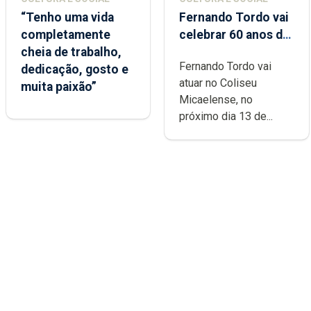
“Tenho uma vida
Fernando Tordo vai
completamente
celebrar 60 anos de
cheia de trabalho,
carreira no Coliseu
Fernando Tordo vai
dedicação, gosto e
Micaelense
atuar no Coliseu
muita paixão”
Micaelense, no
próximo dia 13 de...