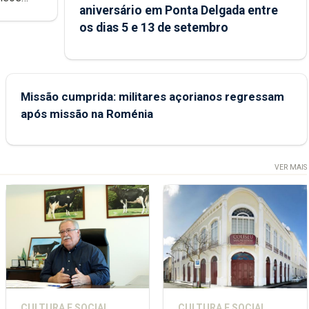
aniversário em Ponta Delgada entre
 sábados
os dias 5 e 13 de setembro
Missão cumprida: militares açorianos regressam
após missão na Roménia
VER MAIS
CULTURA E SOCIAL
CULTURA E SOCIAL