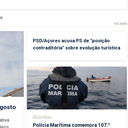
UB
VER MAIS
PSD/Açores acusa PS de "posição
contraditória" sobre evolução turística
agosto
REGIONAL
ativa
Polícia Marítima comemora 107.º
cleos