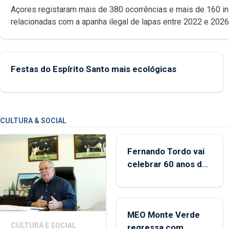
Açores registaram mais de 380 ocorrências e mais de 160 inspeções
relacionadas com a apanha ilegal de lapas entre 2022 e 2026. A ilha
das Flores apresenta um “decréscimo significativo” da CPUE entr
2022 e 2025
Festas do Espírito Santo mais ecológicas
CULTURA & SOCIAL
Fernando Tordo vai
celebrar 60 anos de
carreira no Coliseu
Micaelense
MEO Monte Verde
CULTURA E SOCIAL
regressa com