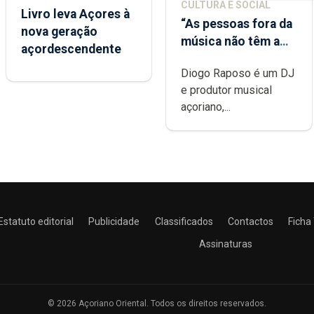
CULTURA E SOCIAL
Livro leva Açores à
“As pessoas fora da
nova geração
música não têm a
açordescendente
noção do quão
Diogo Raposo é um DJ
difícil é produzir
e produtor musical
uma música”
açoriano,...
Estatuto editorial
Publicidade
Classificados
Contactos
Ficha
Assinaturas
© 2026 Açoriano Oriental. Todos os direitos reservados.