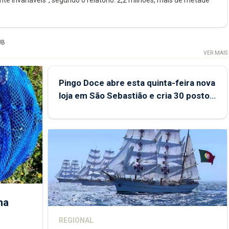
 invariáveis”, segundo o relatório: 2,2 milhões, mais de metade
UB
VER MAIS
Pingo Doce abre esta quinta-feira nova
loja em São Sebastião e cria 30 postos
de trabalho
ha
REGIONAL