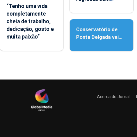
“Tenho uma vida
reforço da
completamente
acessibilidade
cheia de trabalho,
dedicação, gosto e
Conservatório de
muita paixão”
Ponta Delgada vai
contar com novos
instrumentos
Acerca do Jornal