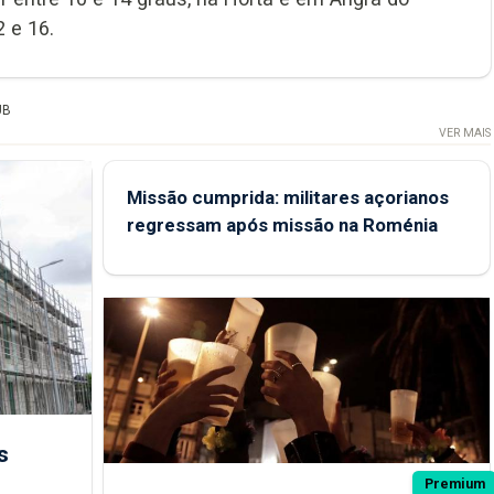
 e 16.
UB
VER MAIS
Missão cumprida: militares açorianos
regressam após missão na Roménia
s
Premium