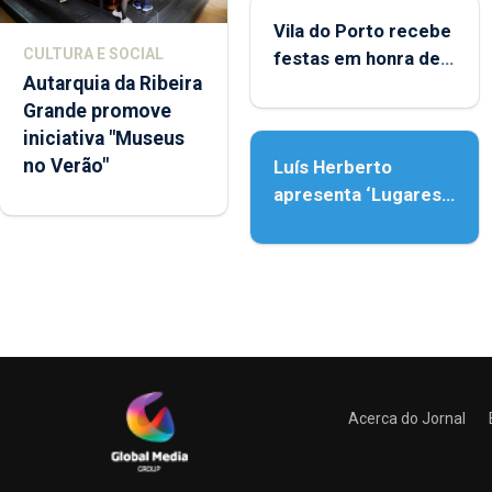
Vila do Porto recebe
CULTURA E SOCIAL
festas em honra de
Autarquia da Ribeira
Nossa Senhora da
Grande promove
Assunção
iniciativa "Museus
no Verão"
Luís Herberto
apresenta ‘Lugares
da Paisagem’
Acerca do Jornal