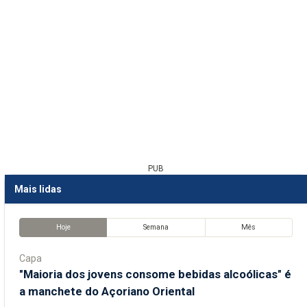
PUB
Mais lidas
Hoje
Semana
Mês
Capa
"Maioria dos jovens consome bebidas alcoólicas" é
a manchete do Açoriano Oriental