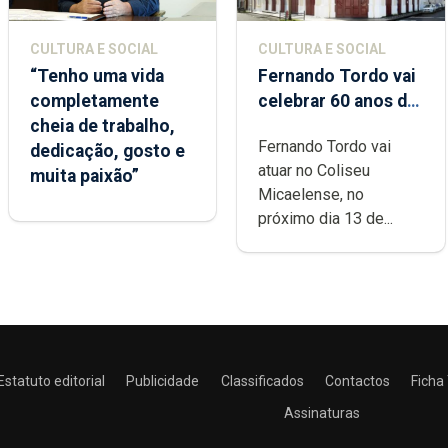
CULTURA E SOCIAL
CULTURA E SOCIAL
“Tenho uma vida
Fernando Tordo vai
completamente
celebrar 60 anos de
cheia de trabalho,
carreira no Coliseu
Fernando Tordo vai
dedicação, gosto e
Micaelense
atuar no Coliseu
muita paixão”
Micaelense, no
próximo dia 13 de...
Estatuto editorial
Publicidade
Classificados
Contactos
Ficha
Assinaturas