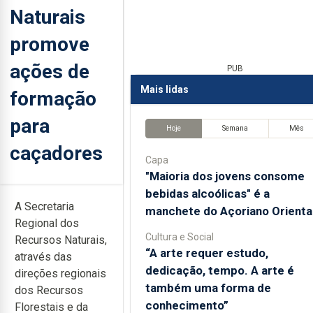
Naturais
promove
ações de
PUB
Mais lidas
formação
para
Hoje
Semana
Mês
caçadores
Capa
"Maioria dos jovens consome
bebidas alcoólicas" é a
A Secretaria
manchete do Açoriano Orienta
Regional dos
Cultura e Social
Recursos Naturais,
“A arte requer estudo,
através das
dedicação, tempo. A arte é
direções regionais
também uma forma de
dos Recursos
conhecimento”
Florestais e da