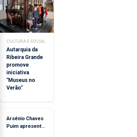
doméstica,
através
da
promoção
de
competências
CULTURA E SOCIAL
pessoais,
Autarquia da
emocionais
Ribeira Grande
e
promove
sociais
iniciativa
junto
"Museus no
das
Verão"
crianças
Arsénio Chaves
Puim apresenta
obras na