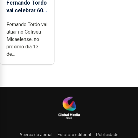
Fernando Tordo
vai celebrar 60
anos de carreira
Fernando Tordo vai
no Coliseu
atuar no Coliseu
Micaelense
Micaelense, no
próximo dia 13
de...
Acerca do Jornal
Estatuto editorial
Publicidade