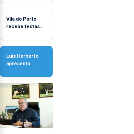
Biblioteca de
Vila do Porto
Vila do Porto
recebe festas
em honra de
Nossa Senhora
da Assunção
Luís Herberto
apresenta
‘Lugares da
Paisagem’