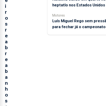
e
heptatlo nos Estados Unidos
i
r
Motores
o
Luís Miguel Rego sem press
s
para fechar já o campeonato
r
e
a
b
r
e
a
b
a
n
h
o
s