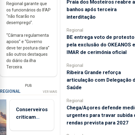
Praia dos Mosteiros reabre a
Regional garante que
banhos após terceira
os funcionários do IFAP
interditação
“não ficarão no
desemprego”.
Regional
“Câmara regulamenta
BE entrega voto de protesto
apoios” e “Governo
pela exclusão do OKEANOS 
deve ter postura clara”
IMAR de cerimónia oficial
são outros destaques
do diário da ilha
Regional
Terceira.
Ribeira Grande reforça
articulação com Delegação 
PUB
Saúde
REGIONAL
VER MAIS
Regional
Chega/Açores defende medi
Conserveiros
urgentes para travar subida 
criticam
rendas prevista para 2027
marcas
brancas com