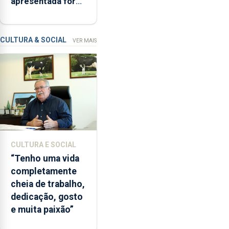
apresentada fora
devido
do prazo faz cair
“a
condenação por
contaminação
violação
CULTURA & SOCIAL
VER MAIS
microbiológica”,
pela
terceira
vez
desde
o
início
da
época
CULTURA E SOCIAL
balnear
“Tenho uma vida
completamente
cheia de trabalho,
dedicação, gosto
e muita paixão”