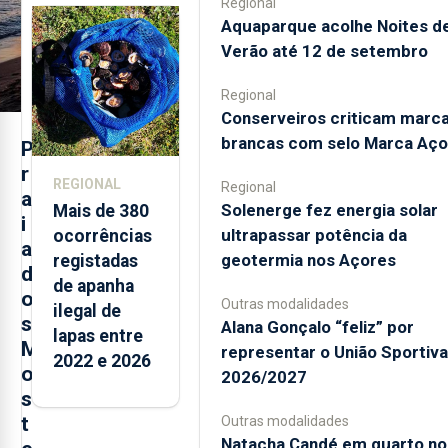
Regional
selo Marca
Aquaparque acolhe Noites d
Açores
Verão até 12 de setembro
Regional
Conserveiros criticam marc
brancas com selo Marca Aço
P
r
REGIONAL
Regional
a
Solenerge fez energia solar
Mais de 380
i
ultrapassar potência da
ocorrências
a
geotermia nos Açores
registadas
d
de apanha
o
Outras modalidades
ilegal de
s
Alana Gonçalo “feliz” por
lapas entre
M
representar o União Sportiv
2022 e 2026
o
2026/2027
s
t
Outras modalidades
Natacha Candé em quarto no