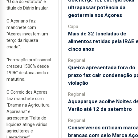
“O dia do Estatuto” é
ultrapassar potência da
título do Diário Insular.
geotermia nos Açores
O Açoriano faz
Capa
manchete com
Mais de 32 toneladas de
“Açores investem um
terço da riqueza
alimentos retidas pela IRAE
criada”.
cinco anos
“Formação profissional
Regional
cresceu 1500% desde
Queixa apresentada fora do
1996” destaca ainda o
prazo faz cair condenação p
matutino.
violação
O Correio dos Açores
Regional
faz manchete com
Aquaparque acolhe Noites d
“Drama na Agricultura
Verão até 12 de setembro
Açoreana” e
acrescenta “Falta de
Regional
liquidez atinge vários
Conserveiros criticam marc
agricultores e
brancas com selo Marca Aço
Lavradores”.