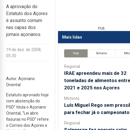
A aprovação do
Estatuto dos Açores
é assunto comum
nas capas dos
PUB
jornais açorianos.
Mais lidas
19 de dez. de 2008,
Hoje
Semana
Mê
05:30
Regional
IRAE apreendeu mais de 32
Autor: Açoriano
toneladas de alimentos entr
Oriental
2021 e 2025 nos Açores
Estatuto aprovado hoje
Motores
com abstenção do
Luís Miguel Rego sem press
PSD” titula o Açoriano
para fechar já o campeonato
Oriental, “Lei abre
fissuras no PSD” refere
Regional
o Correio dos Açores e
Solenerge fez energia solar