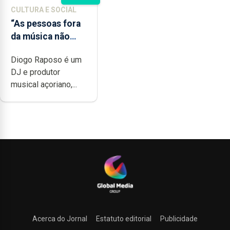
CULTURA E SOCIAL
“As pessoas fora
da música não
têm a noção do
Diogo Raposo é um
quão difícil é
DJ e produtor
produzir uma
musical açoriano,...
música”
Acerca do Jornal
Estatuto editorial
Publicidade