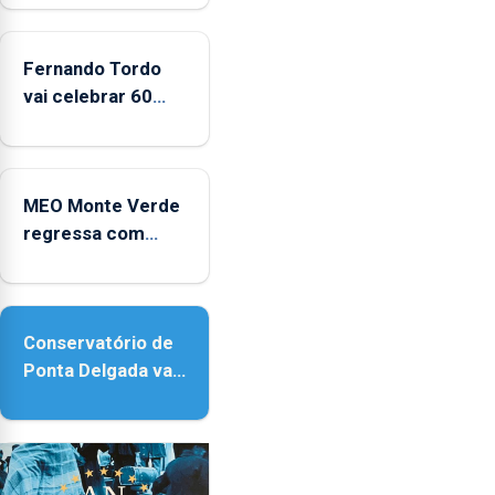
Fernando Tordo
vai celebrar 60
anos de carreira
no Coliseu
Micaelense
MEO Monte Verde
regressa com
reforço da
acessibilidade
Conservatório de
Ponta Delgada vai
contar com novos
instrumentos