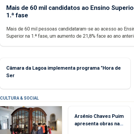
Mais de 60 mil candidatos ao Ensino Superio
1.ª fase
Mais de 60 mil pessoas candidataram-se ao acesso ao Ensi
Superior na 1.ª fase, um aumento de 21,8% face ao ano anteri
maior número de candidatos em 30 anos exceto durante a pa
Universidade dos Açores disponibiliza 665 vagas e tem dua
ofertas: a licenciatura em Biotecnologia e o mestrado em
Comunicação de Ciência.
Câmara da Lagoa implementa programa "Hora de
Ser
CULTURA & SOCIAL
Arsénio Chaves Puim
apresenta obras na
Biblioteca de Vila do