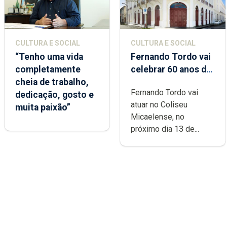
CULTURA E SOCIAL
CULTURA E SOCIAL
“Tenho uma vida
Fernando Tordo vai
completamente
celebrar 60 anos de
cheia de trabalho,
carreira no Coliseu
Fernando Tordo vai
dedicação, gosto e
Micaelense
atuar no Coliseu
muita paixão”
Micaelense, no
próximo dia 13 de...