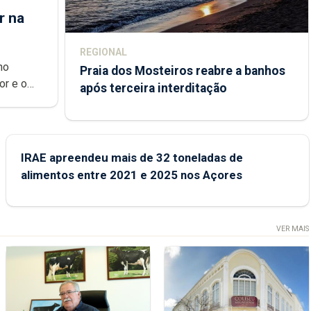
r na
REGIONAL
no
Praia dos Mosteiros reabre a banhos
or e o
após terceira interditação
ndemia.
s novas
IRAE apreendeu mais de 32 toneladas de
alimentos entre 2021 e 2025 nos Açores
VER MAIS