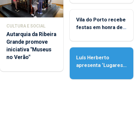
Porto
Vila do Porto recebe
CULTURA E SOCIAL
festas em honra de
Autarquia da Ribeira
Nossa Senhora da
Grande promove
Assunção
iniciativa "Museus
no Verão"
Luís Herberto
apresenta ‘Lugares
da Paisagem’