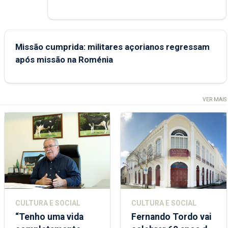
Missão cumprida: militares açorianos regressam
após missão na Roménia
VER MAIS
CULTURA E SOCIAL
CULTURA E SOCIAL
“Tenho uma vida
Fernando Tordo vai