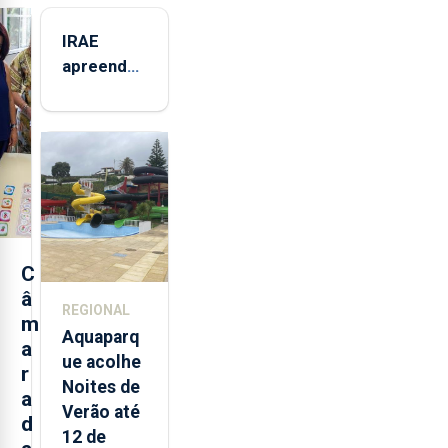
IRAE
apreendeu
mais de 32
toneladas
de
alimentos
entre
2021 e
2025 nos
Açores
C
â
REGIONAL
m
Aquaparq
a
ue acolhe
r
Noites de
a
Verão até
d
12 de