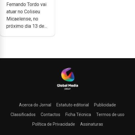
Fernando Tordo vai
no Coliseu
atuar no Coliseu
Micaelense
Micaelense, no
próximo dia 13 de...
Acerca do Jornal
Estatuto editorial
Publicidade
Classificados
Contactos
Ficha Técnica
Termos de uso
Política de Privacidade
Assinaturas