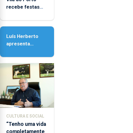
recebe festas
em honra de
Nossa Senhora da
Assunção
Luís Herberto
apresenta
‘Lugares da
Paisagem’
CULTURA E SOCIAL
“Tenho uma vida
completamente