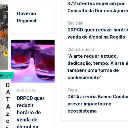
372 utentes esperam por
Consulta da Dor nos Açore
Governo
Regional
Regional
entregou 12
DRPCD quer reduzir horári
apartamentos
venda de álcool na Região
na freguesia
da Maia
Cultura e Social
“A arte requer estudo,
dedicação, tempo. A arte 
também uma forma de
emium
conhecimento”
D
Capa
REGIONAL
A
DATAz recria Banco Condor
DRPCD quer
T
prever impactos no
reduzir
A
ecossistema
horário de
z
venda de
c
álcool na