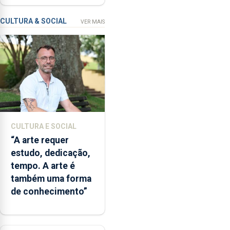
Açores
dados
recolhidos
CULTURA & SOCIAL
VER MAIS
em
tempo
quase
real
e
simular
diferentes
cenários
CULTURA E SOCIAL
ambientais,
“A arte requer
numa
estudo, dedicação,
ferramenta
tempo. A arte é
que
também uma forma
poderá
de conhecimento”
apoiar
a
gestão
das