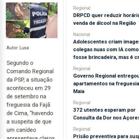
Regional
DRPCD quer reduzir horári
venda de álcool na Região
Nacional
Adolescentes criam image
Autor: Lusa
colegas nuas com IA como
fosse brincadeira, mas é c
Segundo o
Regional
Comando Regional
Governo Regional entrego
da PSP, a situação
apartamentos na freguesia
aconteceu em 29
Maia
de setembro na
Regional
freguesia da Fajã
372 utentes esperam por
de Cima, "havendo
Consulta da Dor nos Açore
a suspeita de que
Regional
um canídeo
Prisão preventiva para sus
apresentava claros