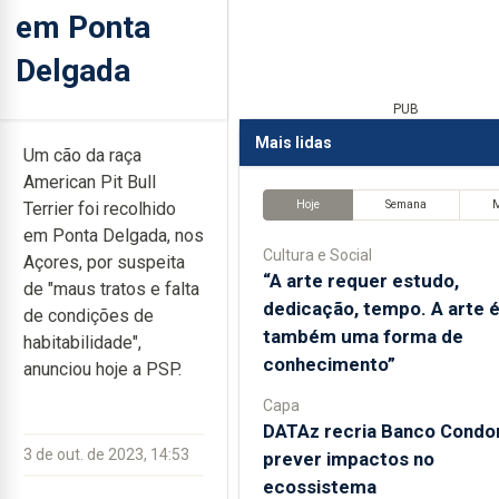
em Ponta
Delgada
PUB
Mais lidas
Um cão da raça
American Pit Bull
Hoje
Semana
Terrier foi recolhido
em Ponta Delgada, nos
Cultura e Social
Açores, por suspeita
“A arte requer estudo,
de "maus tratos e falta
dedicação, tempo. A arte 
de condições de
também uma forma de
habitabilidade",
conhecimento”
anunciou hoje a PSP.
Capa
DATAz recria Banco Condor
3 de out. de 2023, 14:53
prever impactos no
ecossistema