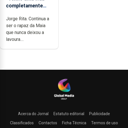
completamente
cheia de trabalho,
Jorge Rita. Continua a
dedicação, gosto e
ser o rapaz da Maia
muita paixão”
que nunca deixou a
lavoura....
Acerca do Jornal
Estatuto editorial
Publicidade
Classificados
Contactos
Ficha Técnica
Termos de uso