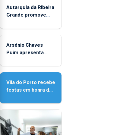
áreas
Autarquia da Ribeira
marinhas
Grande promove
protegidas,
iniciativa "Museus
a
no Verão"
previsão
de
Arsénio Chaves
alterações
Puim apresenta
no
obras na Biblioteca
ecossistema
de Vila do Porto
e
a
Vila do Porto recebe
fiscalização
festas em honra de
das
Nossa Senhora da
atividades
Assunção
marítimas.