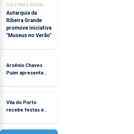
museológicos
CULTURA E SOCIAL
integrados
Autarquia da
na
Ribeira Grande
Rede
promove iniciativa
Municipal
"Museus no Verão"
de
Museus
aos
sábados
Arsénio Chaves
durante
o
Puim apresenta
mês
obras na Biblioteca
de
de Vila do Porto
agosto,
entre
Vila do Porto
as
recebe festas em
14h00
honra de Nossa
e
Senhora da
as
Assunção