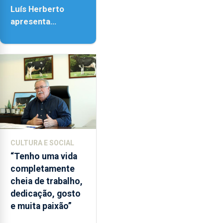
18h00.
Luís Herberto
apresenta
‘Lugares da
Paisagem’
CULTURA E SOCIAL
“Tenho uma vida
completamente
cheia de trabalho,
dedicação, gosto
e muita paixão”