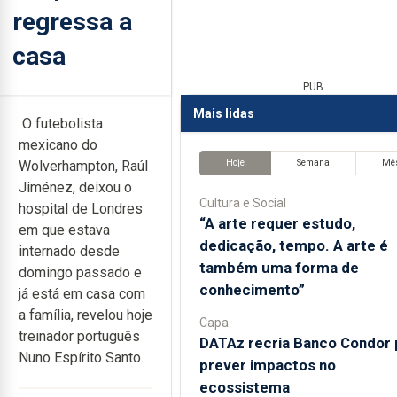
regressa a
casa
PUB
Mais lidas
O futebolista
mexicano do
Hoje
Semana
Mê
Wolverhampton, Raúl
Jiménez, deixou o
Cultura e Social
hospital de Londres
“A arte requer estudo,
em que estava
dedicação, tempo. A arte é
internado desde
também uma forma de
domingo passado e
conhecimento”
já está em casa com
a família, revelou hoje
Capa
treinador português
DATAz recria Banco Condor 
Nuno Espírito Santo.
prever impactos no
ecossistema