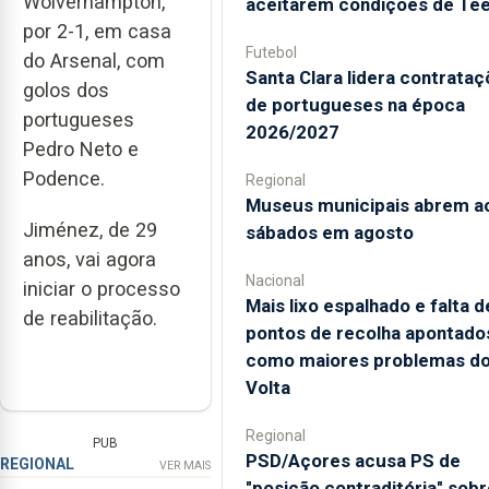
Wolverhampton,
aceitarem condições de Te
por 2-1, em casa
Futebol
do Arsenal, com
Santa Clara lidera contrata
golos dos
de portugueses na época
portugueses
2026/2027
Pedro Neto e
Podence.
Regional
Museus municipais abrem a
Jiménez, de 29
sábados em agosto
anos, vai agora
Nacional
iniciar o processo
Mais lixo espalhado e falta d
de reabilitação.
pontos de recolha apontado
como maiores problemas d
Volta
Regional
PUB
PSD/Açores acusa PS de
REGIONAL
VER MAIS
"posição contraditória" sobr