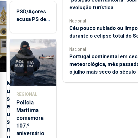
evolução turística
PSD/Açores
acusa PS de
Nacional
"posição
Céu pouco nublado ou limpo
contraditória"
durante o eclipse total do So
sobre
evolução
Nacional
Portugal continental em sec
turística
meteorológica, mês passado
o julho mais seco do século
M
u
REGIONAL
s
Polícia
e
Marítima
u
comemora
s
107.º
m
aniversário
u