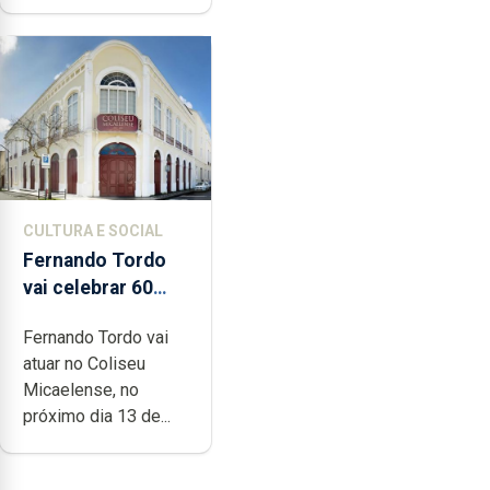
CULTURA E SOCIAL
Fernando Tordo
vai celebrar 60
anos de carreira
Fernando Tordo vai
no Coliseu
atuar no Coliseu
Micaelense
Micaelense, no
próximo dia 13 de...