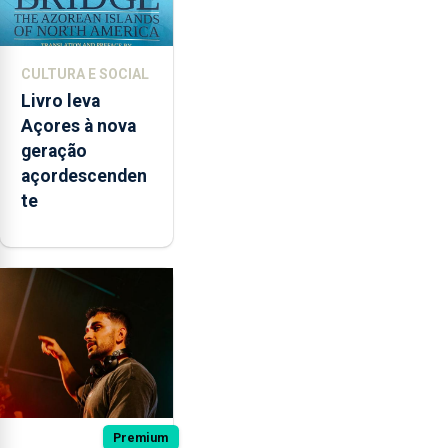
CULTURA E SOCIAL
Livro leva
Açores à nova
geração
açordescenden
te
Premium