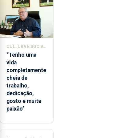
entre
2022
e
2026.
A
ilha
CULTURA E SOCIAL
das
“Tenho uma
Flores
vida
apresenta
completamente
um
cheia de
“decréscimo
trabalho,
significativo”
dedicação,
da
gosto e muita
CPUE
paixão”
entre
2022
e
2025