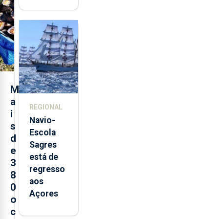
quinta-
feira nova
loja em
São
Sebastião
e cria 30
postos de
M
trabalho
a
REGIONAL
i
Navio-
s
Escola
d
Sagres
e
está de
3
regresso
8
aos
0
Açores
o
c