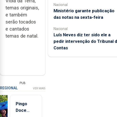
Viola da Terra,
Nacional
temas originais,
Ministério garante publicação
e também
das notas na sexta-feira
serão tocados
e cantados
Nacional
Luís Neves diz ter sido ele a
temas de natal.
pedir intervenção do Tribunal 
Contas
PUB
REGIONAL
VER MAIS
Pingo
Doce
abre esta