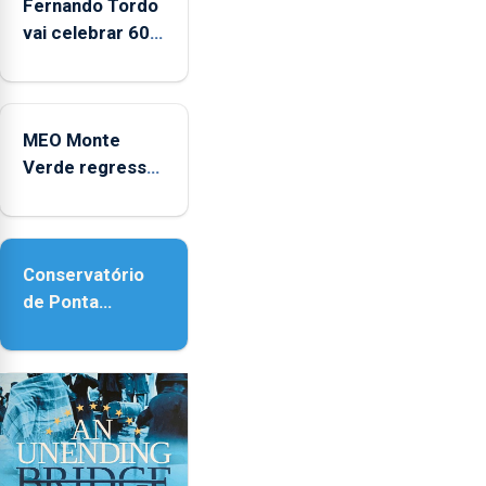
Fernando Tordo
vai celebrar 60
anos de carreira
no Coliseu
Micaelense
MEO Monte
Verde regressa
com reforço da
acessibilidade
Conservatório
de Ponta
Delgada vai
contar com
novos
instrumentos