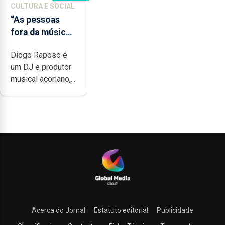
CULTURA E SOCIAL
“As pessoas
fora da música
não têm a
Diogo Raposo é
noção do quão
um DJ e produtor
difícil é
musical açoriano,...
produzir uma
música”
Acerca do Jornal
Estatuto editorial
Publicidade