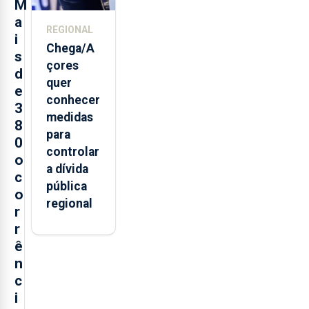
M
trabalho
a
REGIONAL
i
Chega/A
s
çores
d
quer
e
conhecer
3
medidas
8
para
0
controlar
o
a dívida
c
pública
o
regional
r
r
ê
n
c
i