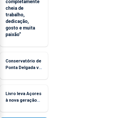
completamente
Flores
cheia de
apresenta
trabalho,
um
dedicação,
“decréscimo
gosto e muita
significativo”
paixão”
da
CPUE
entre
2022
e
Conservatório de
2025
Ponta Delgada vai
contar com
novos
instrumentos
Livro leva Açores
à nova geração
açordescendente