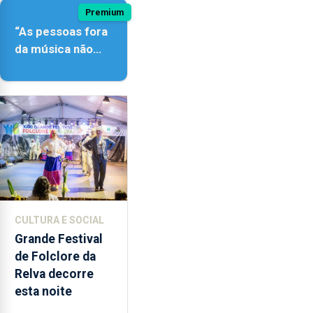
Premium
“As pessoas fora
da música não
têm a noção do
quão difícil é
produzir uma
música”
CULTURA E SOCIAL
Grande Festival
de Folclore da
Relva decorre
esta noite