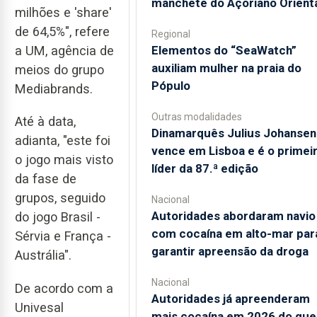
manchete do Açoriano Orient
milhões e 'share'
de 64,5%", refere
Regional
a UM, agência de
​Elementos do “SeaWatch”
auxiliam mulher na praia do
meios do grupo
Pópulo
Mediabrands.
Outras modalidades
Até à data,
Dinamarquês Julius Johansen
adianta, "este foi
vence em Lisboa e é o primei
o jogo mais visto
líder da 87.ª edição
da fase de
grupos, seguido
Nacional
Autoridades abordaram navio
do jogo Brasil -
com cocaína em alto-mar par
Sérvia e França -
garantir apreensão da droga
Austrália".
Nacional
De acordo com a
Autoridades já apreenderam
Univesal
mais cocaína em 2026 do que