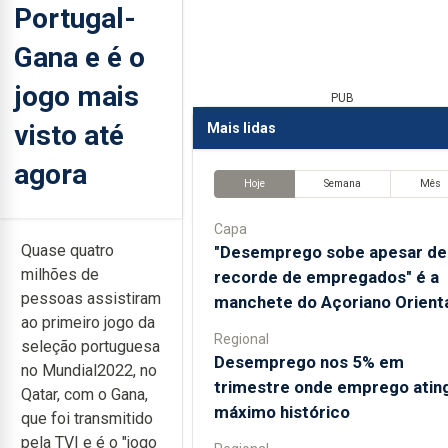
Portugal-
Gana e é o
jogo mais
PUB
visto até
Mais lidas
agora
Hoje
Semana
Mês
Capa
Quase quatro
"Desemprego sobe apesar de
milhões de
recorde de empregados" é a
pessoas assistiram
manchete do Açoriano Orient
ao primeiro jogo da
Regional
seleção portuguesa
Desemprego nos 5% em
no Mundial2022, no
trimestre onde emprego atin
Qatar, com o Gana,
máximo histórico
que foi transmitido
pela TVI e é o "jogo