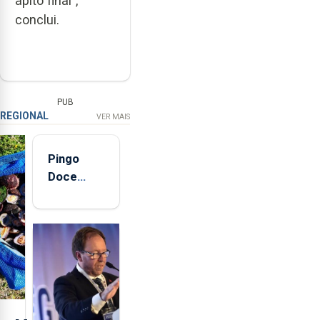
apito final",
conclui.
PUB
REGIONAL
VER MAIS
Pingo
Doce
abre esta
quinta-
feira nova
loja em
São
Sebastião
e cria 30
postos de