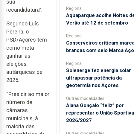
sua
Regional
recandidatura”.
Aquaparque acolhe Noites d
Verão até 12 de setembro
Segundo Luís
Pereira, o
Regional
PSD/Açores tem
Conserveiros criticam marc
como meta
brancas com selo Marca Aço
ganhar as
eleições
Regional
Solenerge fez energia solar
autárquicas de
ultrapassar potência da
2025.
geotermia nos Açores
“Presidir ao maior
Outras modalidades
número de
Alana Gonçalo “feliz” por
câmaras
representar o União Sportiv
municipais, à
2026/2027
maioria das
Outras modalidades