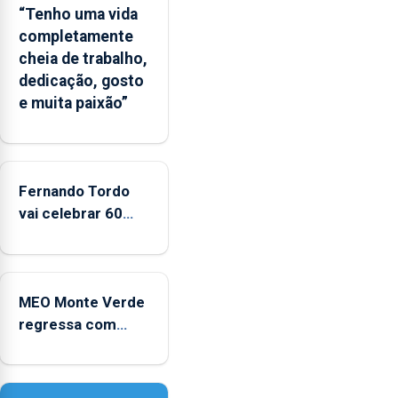
balnear
“Tenho uma vida
completamente
cheia de trabalho,
dedicação, gosto
e muita paixão”
Fernando Tordo
vai celebrar 60
anos de carreira
no Coliseu
Micaelense
MEO Monte Verde
regressa com
reforço da
acessibilidade