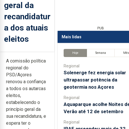
geral da
recandidatur
a dos atuais
PUB
eleitos
Mais lidas
Hoje
Semana
Mê
A comissão política
Regional
regional do
Solenerge fez energia solar
PSD/Açores
ultrapassar potência da
renovou a confiança
geotermia nos Açores
a todos os autarcas
eleitos,
Regional
estabelecendo o
Aquaparque acolhe Noites d
princípio geral da
Verão até 12 de setembro
sua recandidatura, e
Regional
espera ter o
IRAE apreendeu mais de 32