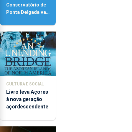
Conservatório de
Ponta Delgada vai
contar com novos
instrumentos
CULTURA E SOCIAL
Livro leva Açores
à nova geração
açordescendente