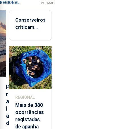
REGIONAL
VER MAIS
Conserveiros
criticam
marcas
brancas com
selo Marca
Açores
P
r
REGIONAL
a
Mais de 380
i
ocorrências
a
registadas
d
de apanha