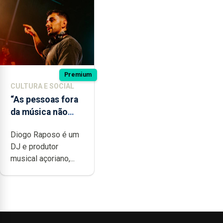
Premium
CULTURA E SOCIAL
“As pessoas fora
da música não
têm a noção do
Diogo Raposo é um
quão difícil é
DJ e produtor
produzir uma
musical açoriano,...
música”