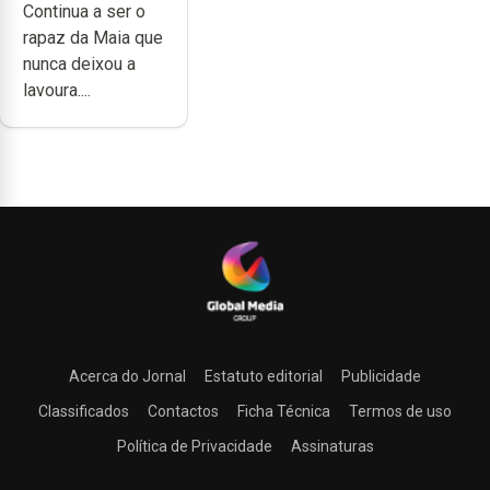
Continua a ser o
trabalho,
rapaz da Maia que
dedicação,
nunca deixou a
gosto e muita
lavoura....
paixão”
Acerca do Jornal
Estatuto editorial
Publicidade
Classificados
Contactos
Ficha Técnica
Termos de uso
Política de Privacidade
Assinaturas