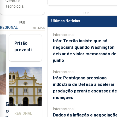
Ciência e
Tecnologia.
PUB
Últimas Notícias
PUB
REGIONAL
VER MAIS
Internacional
Irão: Teerão insiste que só
Prisão
negociará quando Washington
preventiva
deixar de violar memorando de
para
junho
suspeito
de coação
Internacional
e
Irão: Pentágono pressiona
tentativa
indústria de Defesa a acelerar
de
produção perante escassez de
violação
munições
da prima
G
em São
Internacional
o
REGIONAL
Dados da inflação e negociaçõ
Miguel