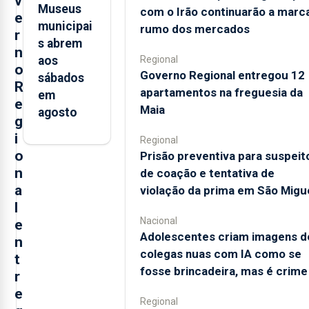
v
Museus
com o Irão continuarão a marc
e
municipai
rumo dos mercados
r
s abrem
n
Regional
aos
o
Governo Regional entregou 12
sábados
R
apartamentos na freguesia da
em
e
Maia
agosto
g
i
Regional
o
Prisão preventiva para suspeit
n
de coação e tentativa de
a
violação da prima em São Migu
l
Nacional
e
Adolescentes criam imagens d
n
colegas nuas com IA como se
t
fosse brincadeira, mas é crime
r
e
Regional