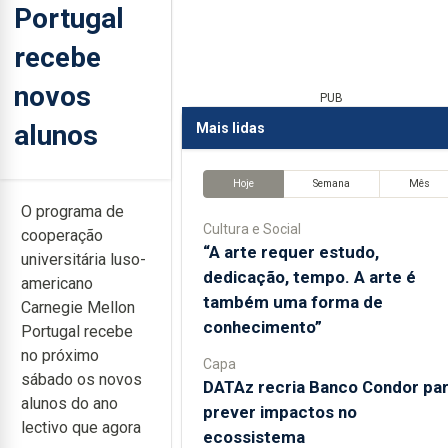
Portugal
recebe
novos
PUB
alunos
Mais lidas
Hoje
Semana
Mês
O programa de
Cultura e Social
cooperação
“A arte requer estudo,
universitária luso-
dedicação, tempo. A arte é
americano
também uma forma de
Carnegie Mellon
conhecimento”
Portugal recebe
no próximo
Capa
sábado os novos
DATAz recria Banco Condor pa
alunos do ano
prever impactos no
lectivo que agora
ecossistema