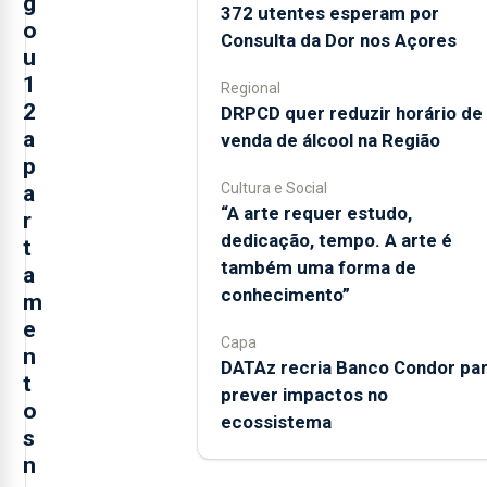
g
372 utentes esperam por
o
Consulta da Dor nos Açores
u
1
Regional
2
DRPCD quer reduzir horário de
a
venda de álcool na Região
p
Cultura e Social
a
“A arte requer estudo,
r
dedicação, tempo. A arte é
t
também uma forma de
a
conhecimento”
m
e
Capa
n
DATAz recria Banco Condor pa
t
prever impactos no
o
ecossistema
s
n