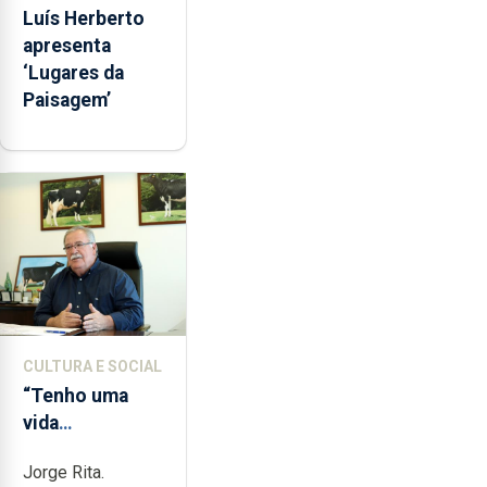
Luís Herberto
apresenta
‘Lugares da
Paisagem’
CULTURA E SOCIAL
“Tenho uma
vida
completamente
Jorge Rita.
cheia de