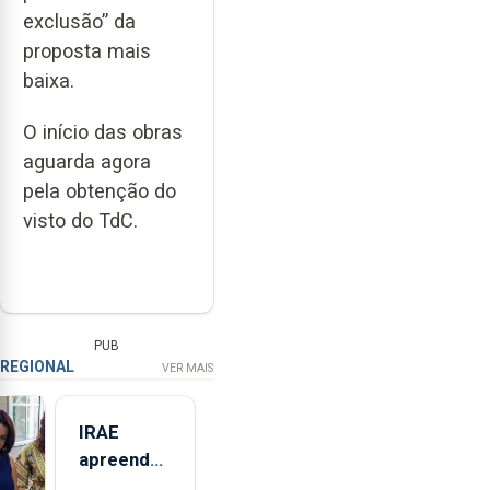
exclusão” da
proposta mais
baixa.
O início das obras
aguarda agora
pela obtenção do
visto do TdC.
PUB
REGIONAL
VER MAIS
IRAE
apreendeu
mais de 32