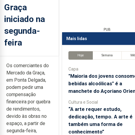
Graça
iniciado na
segunda-
PUB
Mais lidas
feira
Hoje
Semana
Mê
Os comerciantes do
Capa
Mercado da Graça,
"Maioria dos jovens consom
em Ponta Delgada,
bebidas alcoólicas" é a
podem pedir uma
manchete do Açoriano Orien
compensação
financeira por quebra
Cultura e Social
“A arte requer estudo,
de rendimentos,
devido às obras no
dedicação, tempo. A arte é
espaço, a partir de
também uma forma de
segunda-feira,
conhecimento”