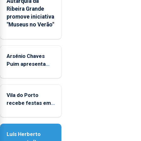
Autarquia da
pessoais,
Ribeira Grande
emocionais
promove iniciativa
e
"Museus no Verão"
sociais
junto
das
crianças
Arsénio Chaves
Puim apresenta
obras na Biblioteca
de Vila do Porto
Vila do Porto
recebe festas em
honra de Nossa
Senhora da
Assunção
Luís Herberto