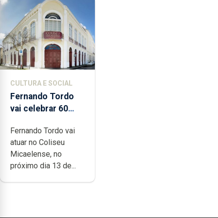
CULTURA E SOCIAL
Fernando Tordo
vai celebrar 60
anos de carreira
Fernando Tordo vai
no Coliseu
atuar no Coliseu
Micaelense
Micaelense, no
próximo dia 13 de...