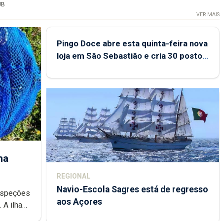
UB
VER MAIS
Pingo Doce abre esta quinta-feira nova
loja em São Sebastião e cria 30 postos
de trabalho
ha
REGIONAL
Navio-Escola Sagres está de regresso
aos Açores
e