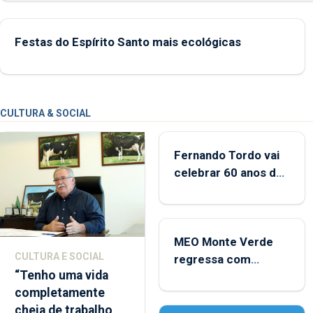
2022 e 2025
Festas do Espírito Santo mais ecológicas
CULTURA & SOCIAL
Fernando Tordo vai
celebrar 60 anos de
carreira no Coliseu
Micaelense
MEO Monte Verde
CULTURA E SOCIAL
regressa com
“Tenho uma vida
reforço da
completamente
acessibilidade
cheia de trabalho,