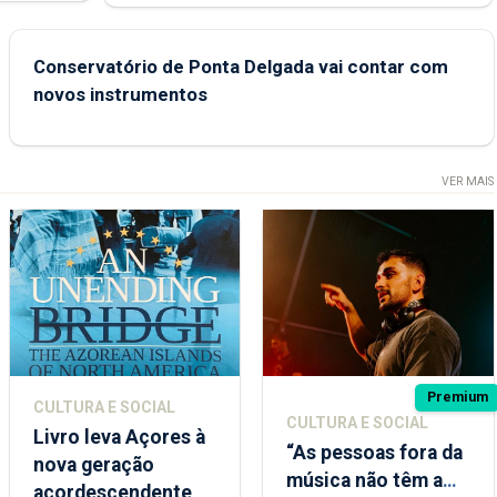
Conservatório de Ponta Delgada vai contar com
novos instrumentos
VER MAIS
Premium
CULTURA E SOCIAL
CULTURA E SOCIAL
Livro leva Açores à
“As pessoas fora da
nova geração
música não têm a
açordescendente