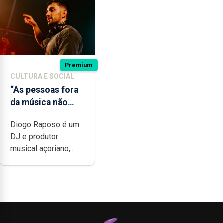
Premium
CULTURA E SOCIAL
“As pessoas fora
da música não
têm a noção do
Diogo Raposo é um
quão difícil é
DJ e produtor
produzir uma
musical açoriano,...
música”