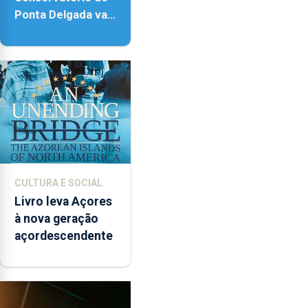
Ponta Delgada vai
contar com novos
instrumentos
CULTURA E SOCIAL
Livro leva Açores
à nova geração
açordescendente