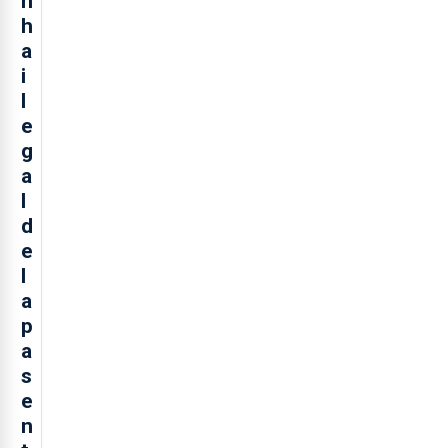
n
h
a
i
l
e
g
a
l
d
e
l
a
p
a
s
e
n