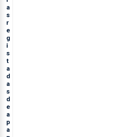
a
s
r
e
g
i
s
t
a
d
a
s
d
e
a
p
a