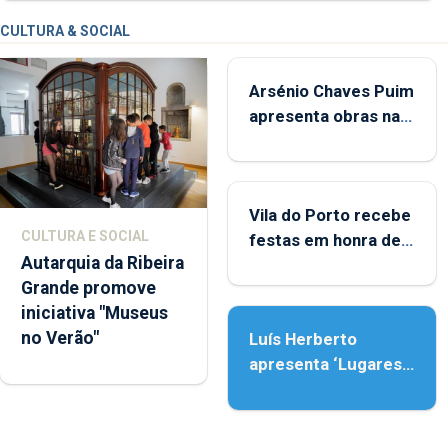
CULTURA & SOCIAL
Arsénio Chaves Puim
apresenta obras na
Biblioteca de Vila do
Porto
Vila do Porto recebe
CULTURA E SOCIAL
festas em honra de
Autarquia da Ribeira
Nossa Senhora da
Grande promove
Assunção
iniciativa "Museus
no Verão"
Luís Herberto
apresenta ‘Lugares
da Paisagem’