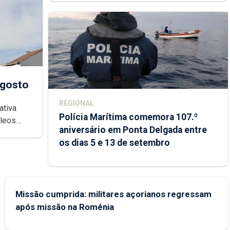
agosto
REGIONAL
ativa
Polícia Marítima comemora 107.º
cleos
aniversário em Ponta Delgada entre
 sábados
os dias 5 e 13 de setembro
Missão cumprida: militares açorianos regressam
após missão na Roménia