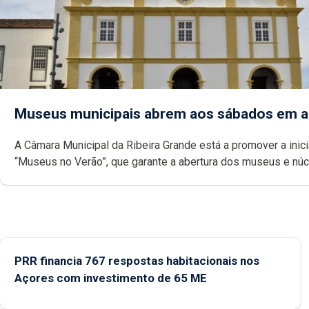
Museus municipais abrem aos sábados em 
A Câmara Municipal da Ribeira Grande está a promover a inici
“Museus no Verão”, que garante a abertura dos museus e nú
museológicos integrados na Rede Municipal de Museus aos
durante o mês de agosto, entre as 14h00 e as 18h00.
PRR financia 767 respostas habitacionais nos
Açores com investimento de 65 ME