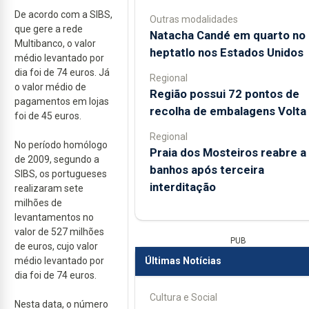
De acordo com a SIBS,
Outras modalidades
que gere a rede
Natacha Candé em quarto no
Multibanco, o valor
heptatlo nos Estados Unidos
médio levantado por
dia foi de 74 euros. Já
Regional
o valor médio de
Região possui 72 pontos de
pagamentos em lojas
recolha de embalagens Volta
foi de 45 euros.
Regional
No período homólogo
Praia dos Mosteiros reabre a
de 2009, segundo a
banhos após terceira
SIBS, os portugueses
interditação
realizaram sete
milhões de
levantamentos no
valor de 527 milhões
PUB
de euros, cujo valor
Últimas Notícias
médio levantado por
dia foi de 74 euros.
Cultura e Social
Nesta data, o número