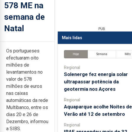
578 ME na
semana de
Natal
PUB
Mais lidas
Os portugueses
Hoje
Semana
Mês
efectuaram oito
milhões de
Regional
levantamentos no
Solenerge fez energia solar
valor de 578
ultrapassar potência da
milhões de euros
geotermia nos Açores
nas caixas
Regional
automáticas da rede
Aquaparque acolhe Noites de
Multibanco, entre os
Verão até 12 de setembro
dias 20 e 26 de
Dezembro, informou
Regional
a SIBS.
IRAE apreendeu mais de 32