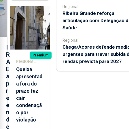
banhos
Regional
após
Ribeira Grande reforça
terceira
articulação com Delegação d
interditação
Saúde
Regional
Chega/Açores defende medi
I
urgentes para travar subida 
R
Premium
rendas prevista para 2027
A
REGIONAL
E
Queixa
a
apresentad
p
a fora do
r
prazo faz
e
cair
e
condenaçã
n
o por
d
violação
e