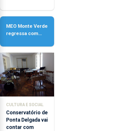
anos de carreira
no Coliseu
Micaelense
MEO Monte Verde
regressa com
reforço da
acessibilidade
CULTURA E SOCIAL
Conservatório de
Ponta Delgada vai
contar com