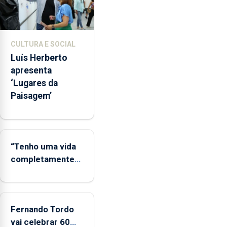
determinada
suspensão
ou
encerramento
CULTURA E SOCIAL
de
Luís Herberto
estabelecimentos
apresenta
em
‘Lugares da
24
Paisagem’
ocasiões
no
mesmo
período
“Tenho uma vida
completamente
cheia de trabalho,
dedicação, gosto
e muita paixão”
Fernando Tordo
vai celebrar 60