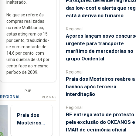
PS/Açores defende regresso
inalterado.
das low-cost e alerta que reg
está à deriva no turismo
No que se refere às
compras realizadas
na rede Multibanco,
Regional
estas atingiram os 15
Açores lançam novo concurs
por cento, traduzindo-
urgente para transporte
se num montante de
marítimo de mercadorias no
14,6 por cento, com
grupo Ocidental
uma quebra de 0,4 por
cento face ao mesmo
Regional
período de 2009.
Praia dos Mosteiros reabre a
banhos após terceira
PUB
interditação
REGIONAL
VER MAIS
Regional
BE entrega voto de protesto
Praia dos
pela exclusão do OKEANOS e
Mosteiros
IMAR de cerimónia oficial
reabre a